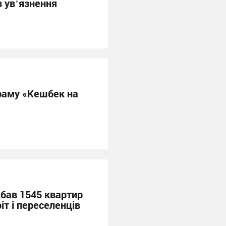
в увʼязнення
раму «Кешбек на
дбав 1545 квартир
іт і переселенців