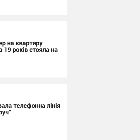
ер на квартиру
ка 19 років стояла на
вала телефонна лінія
руч”