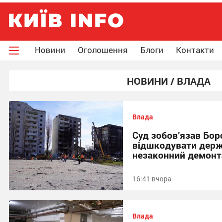
Новини
Оголошення
Блоги
Контакти
НОВИНИ / ВЛАДА
Влада
Суд зобов’язав Бо
відшкодувати держа
незаконний демон
16:41 вчора
Влада