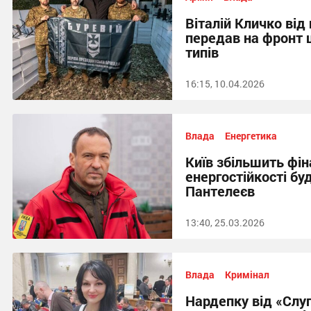
Віталій Кличко від
передав на фронт 
типів
16:15, 10.04.2026
Влада
Енергетика
Київ збільшить фі
енергостійкості бу
Пантелеєв
13:40, 25.03.2026
Влада
Кримінал
Нардепку від «Слу