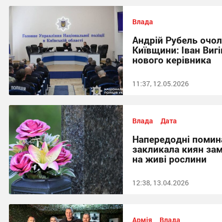
Влада
Андрій Рубель очол
Київщини: Іван Виг
нового керівника
11:37, 12.05.2026
Влада
Дата
Напередодні помин
закликала киян зам
на живі рослини
12:38, 13.04.2026
Армія
Влада