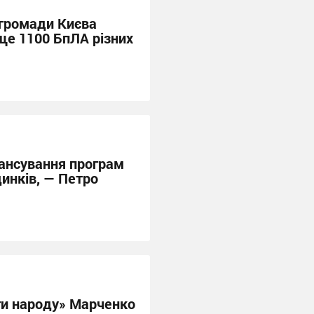
 громади Києва
ще 1100 БпЛА різних
нансування програм
динків, — Петро
ги народу» Марченко