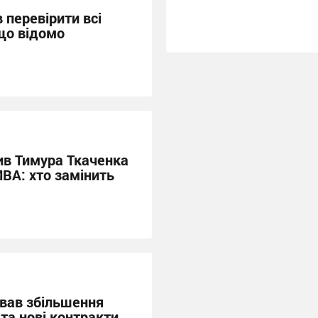
 перевірити всі
 що відомо
ив Тимура Ткаченка
МВА: хто замінить
вав збільшення
та нові контракти