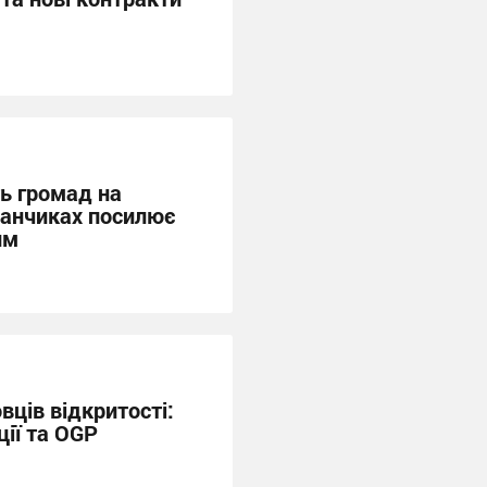
ть громад на
анчиках посилює
им
вців відкритості:
ії та OGP