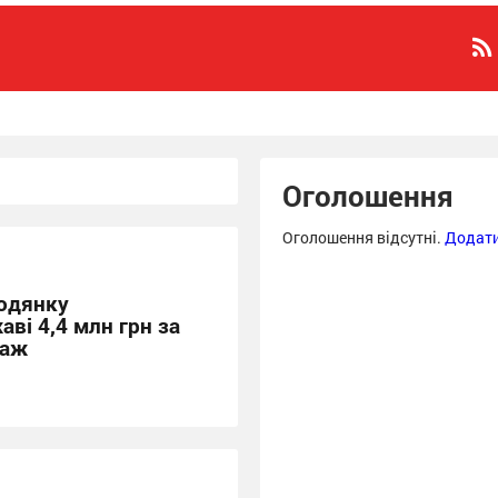
Оголошення
Оголошення відсутні.
Додати
родянку
ві 4,4 млн грн за
таж