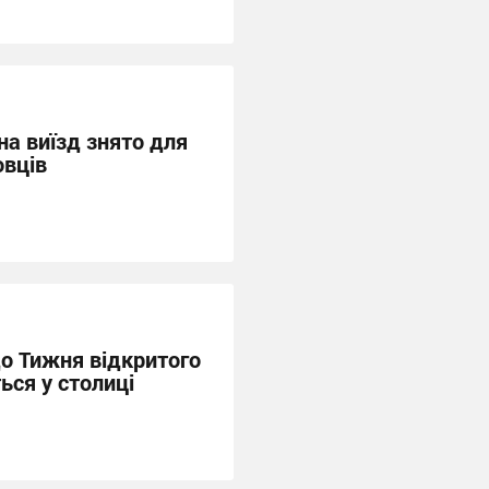
а виїзд знято для
вців
до Тижня відкритого
ься у столиці