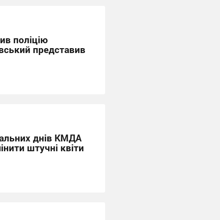
ив поліцію
івський представив
альних днів КМДА
інити штучні квіти