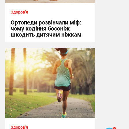
Здоров'я
Ортопеди розвінчали міф:
чому ходіння босоніж
шкодить дитячим ніжкам
11:11 вчора
Здоров'я