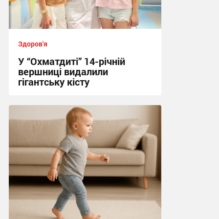
Здоров'я
У “Охматдиті” 14-річній
вершниці видалили
гігантську кісту
06:20 сьогодні