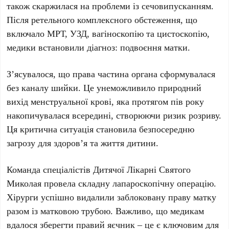
також скаржилася на проблеми із сечовипусканням.
Після ретельного комплексного обстеження, що
включало МРТ, УЗД, вагіноскопію та цистоскопію,
медики встановили діагноз:
подвоєння матки
.
З’ясувалося, що права частина органа сформувалася
без каналу шийки. Це унеможливило природний
вихід менструальної крові, яка протягом
пів року
накопичувалася всередині, створюючи ризик розриву.
Ця критична ситуація становила безпосередню
загрозу для здоров’я та життя дитини.
Команда спеціалістів
Дитячої Лікарні Святого
Миколая
провела складну
лапароскопічну операцію
.
Хірурги успішно видалили заблоковану праву матку
разом із матковою трубою. Важливо, що медикам
вдалося зберегти правий яєчник – це є ключовим для