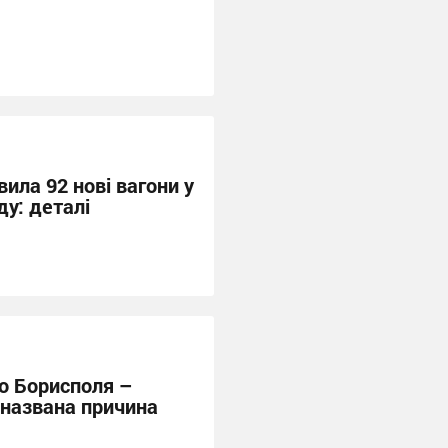
ила 92 нові вагони у
у: деталі
до Борисполя –
 названа причина