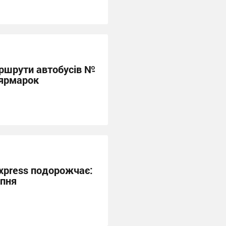
аршрути автобусів №
 ярмарок
 Express подорожчає:
ипня