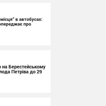
місця” в автобусах:
опереджає про
о на Берестейському
лода Петріва до 29