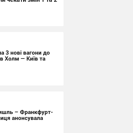
а 3 нові вагони до
в Холм — Київ та
ишль – Франкфурт-
ниця анонсувала