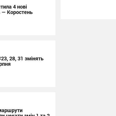
тила 4 нові
в — Коростень
23, 28, 31 змінять
рпня
 маршрути
ли чекати змін 1 та 2