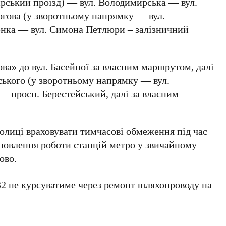
ський проїзд) — вул. Володимирська — вул.
гова (у зворотньому напрямку — вул.
енка — вул. Симона Петлюри – залізничний
ова» до вул. Басейної за власним маршрутом, далі
ського (у зворотньому напрямку — вул.
— просп. Берестейський, далі за власним
толиці враховувати тимчасові обмеження під час
дновлення роботи станцій метро у звичайному
ово.
32
не курсуватиме через ремонт шляхопроводу на