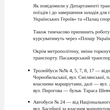
Як повідомили у
Департаменті тра
поїздів і до завершення заходів для
Українських Героїв»
та
«Палац спор
Також тимчасово припинить роботу 
курсуватимуть через
«Площу Україн
Окрім метрополітену, зміни торкну
транспорту. Пасажирський транспор
Тролейбуси №№ 4, 5, 7, 8, 17
— відпо
Чорнобильської, вул. Смілянської, п
власними маршрутами, далі — вул.
вул. Пирогова — бульв. Тараса Шев
Автобуси № 24
— від Національного 
вул. Басейної за власним маршрутом