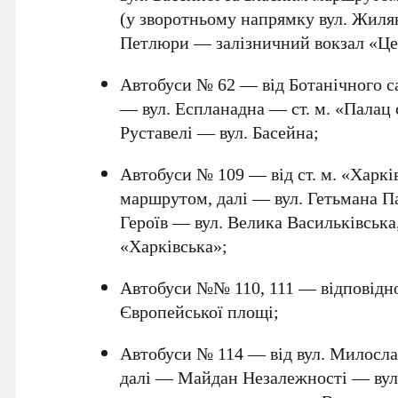
(у зворотньому напрямку вул. Жиля
Петлюри — залізничний вокзал «Це
Автобуси № 62
— від Ботанічного са
— вул. Еспланадна — ст. м. «Палац
Руставелі — вул. Басейна;
Автобуси № 109
— від ст. м. «Харкі
маршрутом, далі — вул. Гетьмана 
Героїв — вул. Велика Васильківська,
«Харківська»;
Автобуси №№ 110, 111
— відповідно
Європейської площі;
Автобуси № 114
— від вул. Милосла
далі — Майдан Незалежності — вул