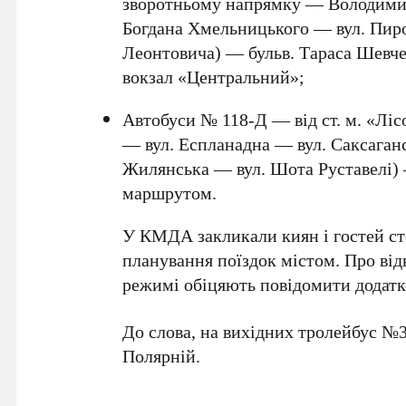
зворотньому напрямку — Володимир
Богдана Хмельницького — вул. Пиро
Леонтовича) — бульв. Тараса Шевч
вокзал «Центральний»;
Автобуси № 118-Д
— від ст. м. «Ліс
— вул. Еспланадна — вул. Саксаган
Жилянська — вул. Шота Руставелі) 
маршрутом.
У
КМДА
закликали киян і гостей с
планування поїздок містом. Про ві
режимі обіцяють повідомити додатк
До слова, на вихідних
тролейбус №
Полярній
.