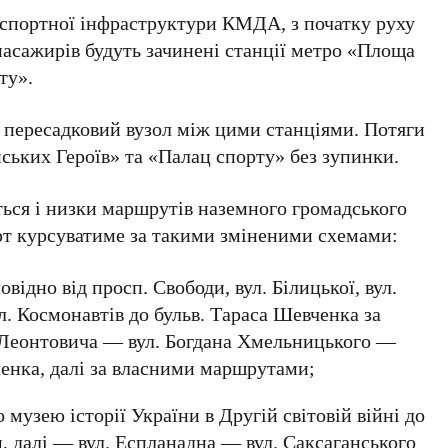
нспортної інфраструктури КМДА
, з початку руху
 пасажирів будуть зачинені станції метро
«Площа
ту»
.
пересадковий вузол між цими станціями. Потяги
ських Героїв»
та
«Палац спорту»
без зупинки.
ться і низки маршрутів наземного громадського
т курсуватиме за такими зміненими схемами:
відно від просп. Свободи, вул. Білицької, вул.
л. Космонавтів до бульв. Тараса Шевченка за
 Леонтовича — вул. Богдана Хмельницького —
ченка, далі за власними маршрутами;
музею історії України в Другій світовій війні до
, далі — вул. Еспланадна — вул. Саксаганського