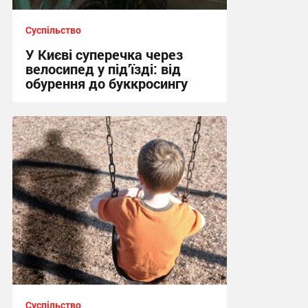
Суспільство
У Києві суперечка через
велосипед у під’їзді: від
обурення до буккросингу
15:58 сьогодні
Суспільство