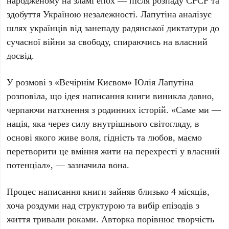
народженому на зламі епох — після розпаду СРСР та
здобуття Україною незалежності. Лапутіна аналізує
шлях українців від занепаду радянської диктатури до
сучасної війни за свободу, спираючись на власний
досвід.
У розмові з «Вечірнім Києвом» Юлія Лапутіна
розповіла, що ідея написання книги виникла давно,
черпаючи натхнення з родинних історій. «Саме ми —
нація, яка через силу внутрішнього світогляду, в
основі якого живе воля, гідність та любов, маємо
перетворити це вміння жити на перехресті у власний
потенціал», — зазначила вона.
Процес написання книги зайняв близько
4 місяців
,
хоча роздуми над структурою та вибір епізодів з
життя тривали роками. Авторка порівнює творчість