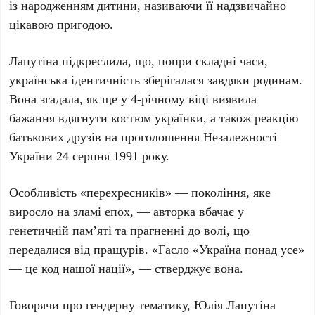
із народженням дитини, називаючи її надзвичайно
цікавою пригодою.
Лапутіна підкреслила, що, попри складні часи,
українська ідентичність зберігалася завдяки родинам.
Вона згадала, як ще у 4-річному віці виявила
бажання вдягнути костюм українки, а також реакцію
батькових друзів на проголошення Незалежності
України
24 серпня 1991 року
.
Особливість «перехресників» — покоління, яке
виросло на зламі епох, — авторка вбачає у
генетичній пам’яті та прагненні до волі, що
передалися від пращурів. «Гасло «Україна понад усе»
— це код нашої нації», — стверджує вона.
Говорячи про гендерну тематику, Юлія Лапутіна