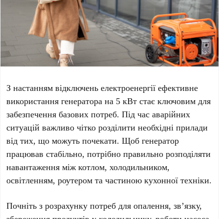
З настанням відключень електроенергії ефективне
використання генератора на
5 кВт
стає ключовим для
забезпечення базових потреб. Під час аварійних
ситуацій важливо чітко розділити необхідні прилади
від тих, що можуть почекати. Щоб генератор
працював стабільно, потрібно правильно розподіляти
навантаження між котлом, холодильником,
освітленням, роутером та частиною кухонної техніки.
Почніть з розрахунку потреб для опалення, зв’язку,
збереження продуктів у холодильнику, роботи насоса