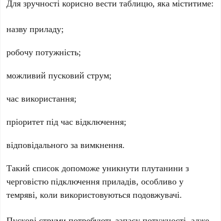
Для зручності корисно вести таблицю, яка міститиме:
назву приладу
;
робочу потужність
;
можливий пусковий струм
;
час використання
;
пріоритет
під час відключення;
відповідального
за вимкнення.
Такий список допоможе уникнути плутанини з
черговістю підключення приладів, особливо у
темряві, коли використовуються подовжувачі.
Пускові струми
потребують запасу потужності, адже