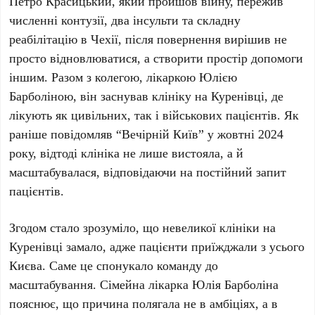
Петро Красицький
, який пройшов війну, пережив
численні контузії, два інсульти та складну
реабілітацію в Чехії, після повернення вирішив не
просто відновлюватися, а створити простір допомоги
іншим. Разом з колегою, лікаркою
Юлією
Барболіною
, він заснував клініку на Куренівці, де
лікують як цивільних, так і військових пацієнтів. Як
раніше повідомляв
“Вечірній Київ”
у
жовтні 2024
року
, відтоді клініка не лише вистояла, а й
масштабувалася, відповідаючи на постійний запит
пацієнтів.
Згодом стало зрозуміло, що невеликої клініки на
Куренівці замало, адже пацієнти приїжджали з усього
Києва. Саме це спонукало команду до
масштабування. Сімейна лікарка
Юлія Барболіна
пояснює, що причина полягала не в амбіціях, а в