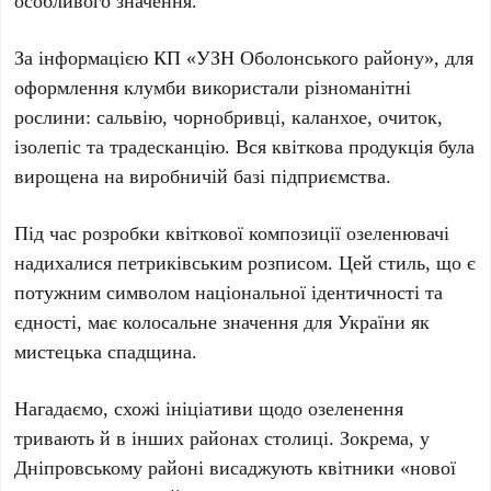
особливого значення.
За інформацією
КП «УЗН Оболонського району»
, для
оформлення клумби використали різноманітні
рослини:
сальвію, чорнобривці, каланхое, очиток,
ізолепіс та традесканцію
. Вся квіткова продукція була
вирощена на виробничій базі підприємства.
Під час розробки квіткової композиції озеленювачі
надихалися
петриківським розписом
. Цей стиль, що є
потужним символом національної ідентичності та
єдності, має колосальне значення для України як
мистецька спадщина.
Нагадаємо, схожі ініціативи щодо озеленення
тривають й в інших районах столиці. Зокрема, у
Дніпровському районі висаджують квітники
«нової