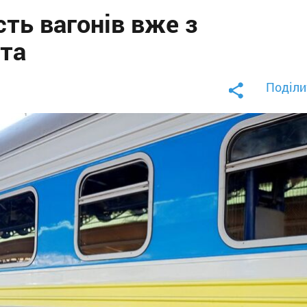
сть вагонів вже з
іта
Поділи