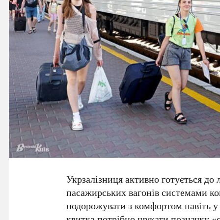
Укрзалізниця
активно готується до 
пасажирських вагонів системами к
подорожувати з комфортом навіть у 
квитка потрібно шукати позначку «