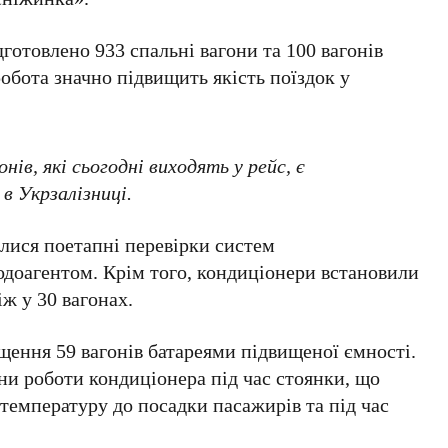
ідготовлено
933
спальні вагони та
100
вагонів
обота значно підвищить якість поїздок у
нів, які сьогодні виходять у рейс, є
 в
Укрзалізниці
.
алися поетапні перевірки систем
одоагентом. Крім того, кондиціонери встановили
ніж у
30
вагонах.
ащення
59
вагонів батареями підвищеної ємності.
ни роботи кондиціонера під час стоянки, що
температуру до посадки пасажирів та під час