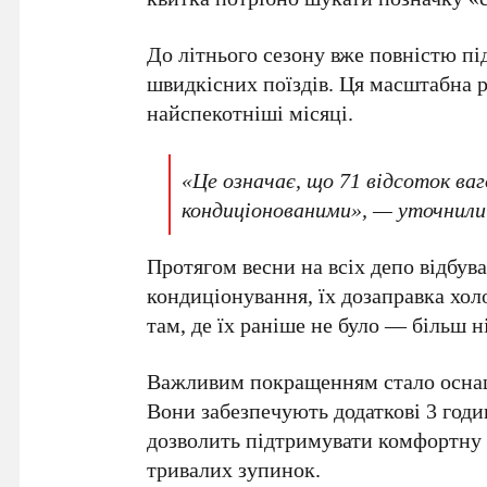
До літнього сезону вже повністю п
швидкісних поїздів. Ця масштабна р
найспекотніші місяці.
«Це означає, що
71
відсоток ваго
кондиціонованими», — уточнили
Протягом весни на всіх депо відбув
кондиціонування, їх дозаправка хол
там, де їх раніше не було — більш 
Важливим покращенням стало осн
Вони забезпечують додаткові
3
годи
дозволить підтримувати комфортну 
тривалих зупинок.