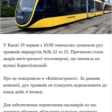
У Києві
19 червня
з
10:00
тимчасово зупинили рух
трамваїв маршрутів
№№ 22
та
25
. Причиною стала
аварія магістральної тепломережі, що виникла на
вулиці
Бориспільській
.
Про це повідомили в
«Київпастрансі»
. За даними
компанії, рух трамваїв не планують відновлювати до
кінця доби п’ятниці.
Для забезпечення перевезення пасажирів на час
зупинки обіцяють збільшити кількість рухомого