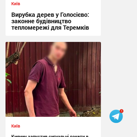
Київ
Вирубка дерев у Голосієво:
законне будівництво
тепломережі для Теремків
12:07 вчора
Київ
Киянин запустив сигнальні ракети в