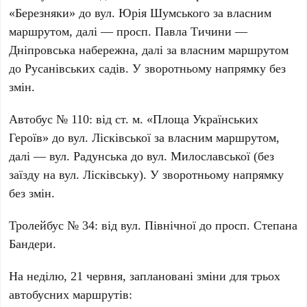
«Березняки»
до вул.
Юрія Шумського
за власним
маршрутом, далі — просп.
Павла Тичини
—
Дніпровська набережна
, далі за власним маршрутом
до
Русанівських садів
. У зворотньому напрямку без
змін.
Автобус №
110
: від ст. м.
«Площа Українських
Героїв»
до вул.
Лісківської
за власним маршрутом,
далі — вул.
Радунська
до вул.
Милославської
(без
заїзду на вул.
Лісківську
). У зворотньому напрямку
без змін.
Тролейбус №
34
: від вул.
Північної
до просп.
Степана
Бандери
.
На
неділю, 21 червня
, заплановані зміни для трьох
автобусних маршрутів: