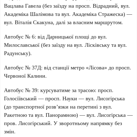
Вацлава Гавела
(без заїзду на просп.
Відрадний
, вул.
Академіка Шалімова
та вул.
Академіка Стражеска
) —
вул.
Віталія Скакуна
, далі за власним маршрутом.
Автобус №
6
: від
Дарницької площі
до вул.
Милославської
(без заїзду на вул.
Лісківську
та вул.
Радунську
).
Автобус №
37Д
: від станції метро
«Лісова»
до просп.
Червоної Калини
.
Автобус №
39
: курсуватиме за трасою: просп.
Голосіївський
— просп.
Науки
— вул.
Лисогірська
(до транспортної розв’язки на перетині з вул.
Ракетною
та вул.
Панорамною
) — вул.
Лисогірська
—
пров.
Лисогірський
. У зворотньому напрямку без
змін.