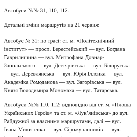
Автобуси №№
31
,
110
,
112
.
Детальні зміни маршрутів на
21 червня
:
Автобус №
31
: по трасі: ст. м.
«Політехнічний
інститут»
— просп.
Берестейський
— вул.
Богдана
Гаврилишина
— вул.
Митрофана Довнар-
Запольського
— вул.
Дегтярівська
— вул.
Білоруська
— вул.
Деревлянська
— вул.
Юрія Іллєнка
— вул.
Академіка Ромоданова
— вул.
Загорівська
— вул.
Князя Володимира Мономаха
— вул.
Татарська
.
Автобуси №№
110
,
112
: відповідно від ст. м.
«Площа
Українських Героїв»
та ст. м.
«Лук’янівська»
до вул.
Райдужної
за власними маршрутами, далі — вул.
Івана Микитенка
— вул.
Сірожупанників
— вул.