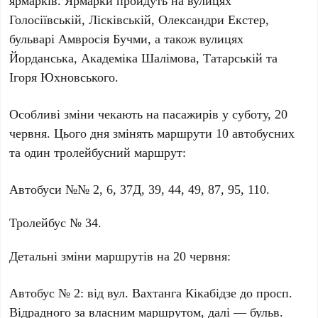
ярмарків. Ярмарки пройдуть на вулицях
Голосіївській
,
Лісківській
,
Олександри Екстер
,
бульварі
Амвросія Бучми
, а також вулицях
Йорданська
,
Академіка Шалімова
,
Татарській
та
Ігоря Юхновського
.
Особливі зміни чекають на пасажирів у
суботу, 20
червня
. Цього дня змінять маршрути
10 автобусних
та
один тролейбусний
маршрут:
Автобуси №№
2
,
6
,
37Д
,
39
,
44
,
49
,
87
,
95
,
110
.
Тролейбус №
34
.
Детальні зміни маршрутів на
20 червня
:
Автобус №
2
: від вул.
Вахтанга Кікабідзе
до просп.
Відрадного
за власним маршрутом, далі — бульв.