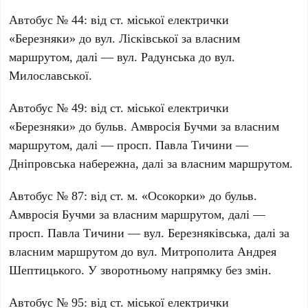
Автобус №
44
: від ст. міської електрички
«Березняки»
до вул.
Лісківської
за власним
маршрутом, далі — вул.
Радунська
до вул.
Милославської
.
Автобус №
49
: від ст. міської електрички
«Березняки»
до бульв.
Амвросія Бучми
за власним
маршрутом, далі — просп.
Павла Тичини
—
Дніпровська набережна
, далі за власним маршрутом.
Автобус №
87
: від ст. м.
«Осокорки»
до бульв.
Амвросія Бучми
за власним маршрутом, далі —
просп.
Павла Тичини
— вул.
Березняківська
, далі за
власним маршрутом до вул.
Митрополита Андрея
Шептицького
. У зворотньому напрямку без змін.
Автобус №
95
: від ст. міської електрички