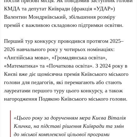
посіли призові місця. Як повідомив заступник голови
КМДА та депутат Київради (фракція «УДАР»)
Валентин Мондриївський
, збільшення розміру
премій є важливою складовою підтримки освітян.
Перший тур конкурсу проводився протягом
2025–
2026 навчального року
у
чотирьох номінаціях
:
«Англійська мова», «Громадянська освіта»,
«Математика» та «Початкова освіта». З
2024 року
в
Києві вже діє щомісячна премія Київського міського
голови для педагогів, які перемагають або стають
лауреатами першого туру цього конкурсу, а також
нагородження Подякою Київського міського голови.
«Цього року за дорученням мера Києва
Віталія
Кличка
, на підставі рішення Київради та змін
до міської комплексної цільової програми