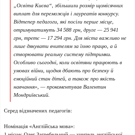
„Освіта Києва“, збільшили розмір щомісячних
виплат для переможців і лауреатів конкурсу.
Відтепер педагоги, які посіли
перше місце
,
отримуватимуть
34 588 грн
,
друге
—
25 941
грн
,
третє
—
17 294 грн
. Для міста важливо не
лише дякувати вчителям за їхню працю, а й
створювати реальну систему підтримки.
Особливо сьогодні, коли освітяни працюють в
умовах війни, щодня дбають про безпеку й
емоційний стан дітей, а також про якість
навчання», — прокоментував
Валентин
Мондриївський
.
Серед відзначених педагогів:
Номінація «Англійська мова»
:
1 місце
:
Олег Загребельний
— учитель англійської