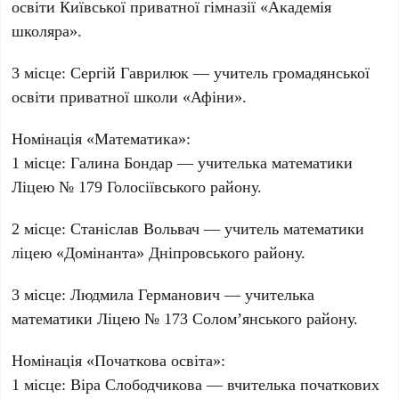
освіти Київської приватної гімназії «Академія
школяра».
3 місце
:
Сергій Гаврилюк
— учитель громадянської
освіти приватної школи «Афіни».
Номінація «Математика»
:
1 місце
:
Галина Бондар
— учителька математики
Ліцею № 179 Голосіївського району.
2 місце
:
Станіслав Вольвач
— учитель математики
ліцею «Домінанта» Дніпровського району.
3 місце
:
Людмила Германович
— учителька
математики Ліцею № 173 Солом’янського району.
Номінація «Початкова освіта»
:
1 місце
:
Віра Слободчикова
— вчителька початкових