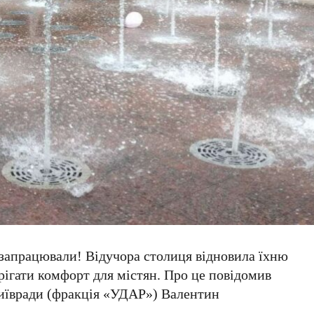
 запрацювали!
Відучора
столиця відновила їхню
ерігати комфорт для містян. Про це повідомив
иївради
(фракція «УДАР»)
Валентин