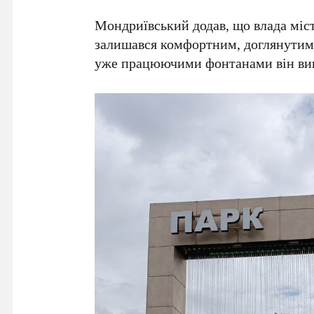
Мондриївський
додав, що влада міс
залишався комфортним, доглянутим 
уже працюючими фонтанами він викл