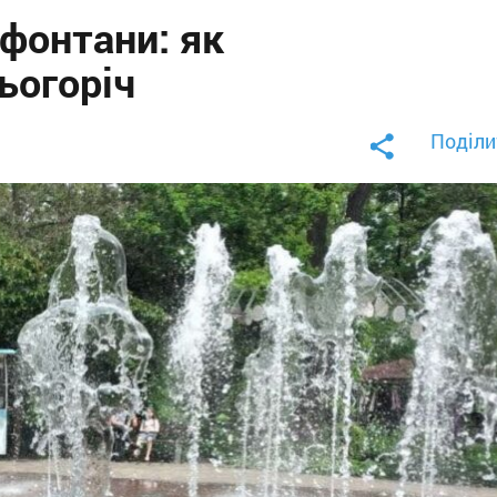
фонтани: як
ьогоріч
Поділи