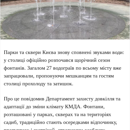
Парки та сквери Києва знову сповнені звуками води:
у столиці офіційно розпочався щорічний сезон
фонтанів. Загалом
27 водограїв
по всьому місту вже
запрацювали, пропонуючи мешканцям та гостям
столиці прохолоду та затишок.
Про це повідомив
Департамент захисту довкілля та
адаптації до зміни клімату КМДА
. Фонтани,
розташовані у парках, скверах та на територіях
садиб, традиційно стають осередками відпочинку,
прогулянок і зустрічей, створюючи особливу