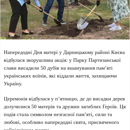
Напередодні
Дня матері
у
Дарницькому районі Києва
відбулася зворушлива акція: у
Парку Партизанської
слави
висадили
50 дубів
на вшанування пам’яті
українських воїнів, які віддали життя, захищаючи
Україну.
Церемонія відбулася у
п’ятницю
, де до висадки дерев
долучилися
50 матерів та дружин
загиблих Героїв. Ця
подія стала символом незгасної пам’яті, сили та
любові, особливо напередодні свята, присвяченого
найріднішим людям.