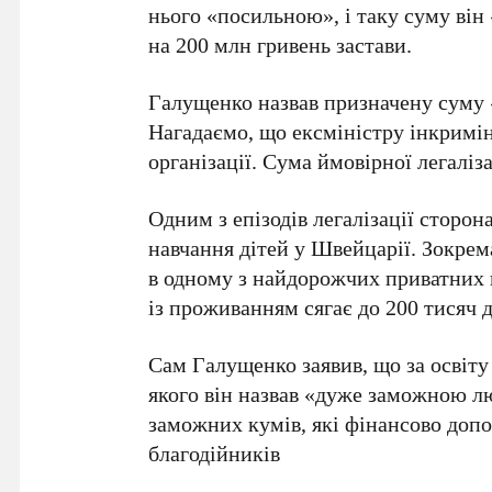
нього «посильною», і таку суму він
на 200 млн гривень застави.
Галущенко назвав призначену суму 
Нагадаємо, що ексміністру інкримі
організації. Сума ймовірної легаліз
Одним з епізодів легалізації сторо
навчання дітей у Швейцарії. Зокрем
в одному з найдорожчих приватних к
із проживанням сягає до 200 тисяч д
Сам Галущенко заявив, що за освіту
якого він назвав «дуже заможною лю
заможних кумів, які фінансово допо
благодійників