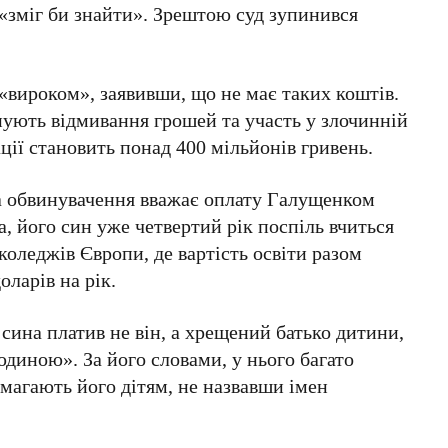
 «зміг би знайти». Зрештою суд зупинився
«вироком», заявивши, що не має таких коштів.
нують відмивання грошей та участь у злочинній
ації становить понад 400 мільйонів гривень.
на обвинувачення вважає оплату Галущенком
а, його син уже четвертий рік поспіль вчиться
оледжів Європи, де вартість освіти разом
оларів на рік.
 сина платив не він, а хрещений батько дитини,
диною». За його словами, у нього багато
магають його дітям, не назвавши імен