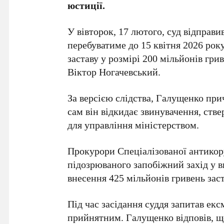
юстиції.
У вівторок, 17 лютого, суд відправи
перебуватиме до 15 квітня 2026 рок
заставу у розмірі 200 мільйонів гр
Віктор Ногачевський.
За версією слідства, Галущенко при
сам він відкидає звинувачення, ст
для управління міністерством.
Прокурори Спеціалізованої антико
підозрюваного запобіжний захід у в
внесення 425 мільйонів гривень зас
Під час засідання суддя запитав екс
прийнятним. Галущенко відповів, що