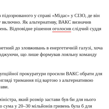
в підозрюваного у справі «Мідас» у СІЗО, де він
у включно. Як альтернативу, ВАКС визначив
ивень. Відповідне рішення
оголосив
слідчий суддя
четний до зловживань в енергетичній галузі, хоча
верджуючи, що лише формував лояльну команду
рупційної прокуратури просили ВАКС обрати для
игляді тримання під вартою з альтернативою
тави.
міністра, який розмір застави був би для нього
 сума у 20–30 мільйонів гривень була б для