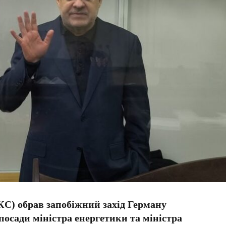
С) обрав запобіжний захід Герману
осади міністра енергетики та міністра