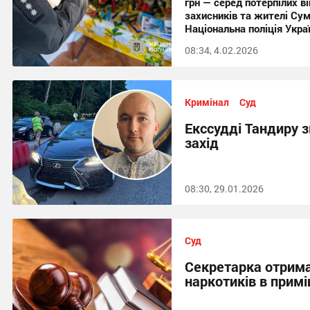
грн — серед потерпілих в
захисників та жителі Сум
Національна поліція Укра
08:34, 4.02.2026
Кримінал
Суд
Екссудді Тандиру 
захід
08:30, 29.01.2026
Суд
Секретарка отримал
наркотиків в примі