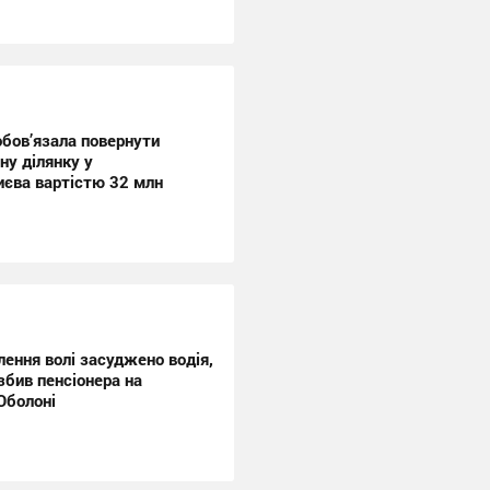
обов’язала повернути
ну ділянку у
иєва вартістю 32 млн
лення волі засуджено водія,
збив пенсіонера на
Оболоні