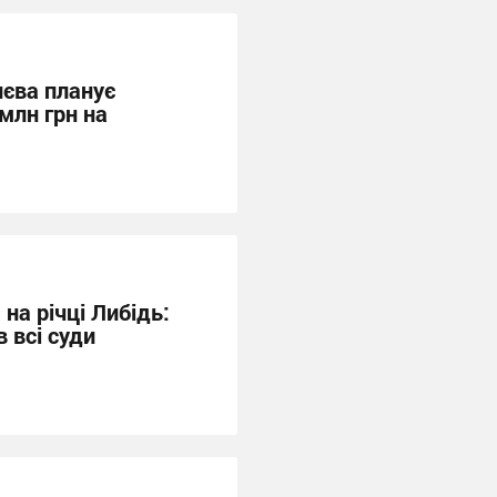
иєва планує
млн грн на
на річці Либідь:
 всі суди