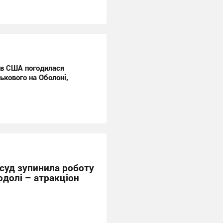
рів США погодилася
ькового на Оболоні,
суд зупинила роботу
одолі – атракціон