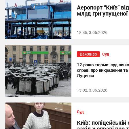
Аеропорт “Київ” ві
млрд грн упущеної
18:45, 3.06.2026
Важливо
Суд
12 років тюрми: суд вині
справі про викрадення та
Луценка
15:02, 3.06.2026
Суд
Київ: поліцейській
захід у справі про 