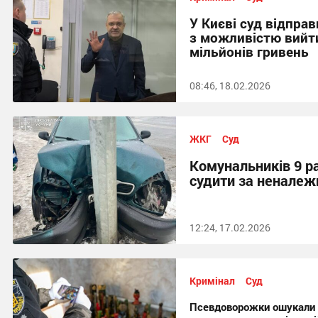
У Києві суд відпра
з можливістю вийти
мільйонів гривень
08:46, 18.02.2026
ЖКГ
Суд
Комунальників 9 р
судити за неналеж
12:24, 17.02.2026
Кримінал
Суд
Псевдоворожки ошукали 