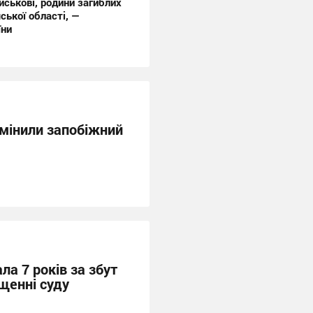
ійськові, родини загиблих
ської області, —
їни
змінили запобіжний
а 7 років за збут
щенні суду