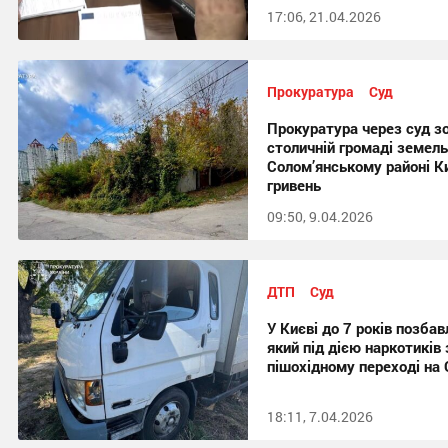
17:06, 21.04.2026
Прокуратура
Суд
Прокуратура через суд з
столичній громаді земель
Солом’янському районі К
гривень
09:50, 9.04.2026
ДТП
Суд
У Києві до 7 років позбав
який під дією наркотиків 
пішохідному переході на 
18:11, 7.04.2026