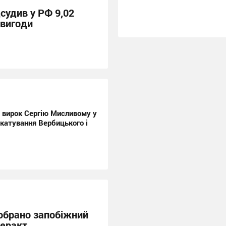
дсудив у РФ 9,02
 вигоди
с вирок Сергію Мисливому у
 катування Вербицького і
 обрано запобіжний
теракт