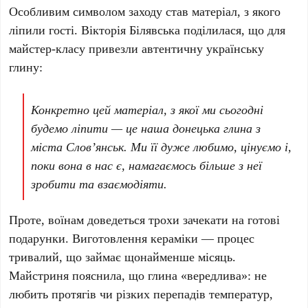
Особливим символом заходу став матеріал, з якого
ліпили гості.
Вікторія Білявська
поділилася, що для
майстер-класу привезли автентичну українську
глину:
Конкретно цей матеріал, з якої ми сьогодні
будемо ліпити — це наша
донецька глина з
міста Слов’янськ
. Ми її дуже любимо, цінуємо і,
поки вона в нас є, намагаємось більше з неї
зробити та взаємодіяти.
Проте, воїнам доведеться трохи зачекати на готові
подарунки. Виготовлення кераміки — процес
тривалий, що займає щонайменше місяць.
Майстриня пояснила, що глина
вередлива
: не
любить протягів чи різких перепадів температур,