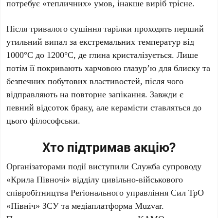
потребує «тепличних» умов, інакше виріб трісне.
Після тривалого сушіння тарілки проходять перший
утильний випал за екстремальних температур від
1000°C
до
1200°C
, де глина кристалізується. Лише
потім її покривають харчовою глазур’ю для блиску та
безпечних побутових властивостей, після чого
відправляють на повторне запікання. Завжди є
певний відсоток браку, але керамісти ставляться до
цього філософськи.
Хто підтримав акцію?
Організаторами події виступили
Служба супроводу
«Крила Півночі» відділу цивільно-військового
співробітництва Регіонального управління Сил ТрО
«Північ» ЗСУ
та
медіаплатформа Muzvar
.