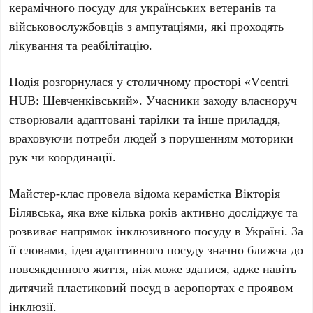
керамічного посуду для українських ветеранів та
військовослужбовців з ампутаціями, які проходять
лікування та реабілітацію.
Подія розгорнулася у столичному просторі
«Vcentri
HUB: Шевченківський»
. Учасники заходу власноруч
створювали адаптовані тарілки та інше приладдя,
враховуючи потреби людей з порушенням моторики
рук чи координації.
Майстер-клас провела відома керамістка
Вікторія
Білявська
, яка вже кілька років активно досліджує та
розвиває напрямок інклюзивного посуду в
Україні
. За
її словами, ідея адаптивного посуду значно ближча до
повсякденного життя, ніж може здатися, адже навіть
дитячий пластиковий посуд в аеропортах є проявом
інклюзії.