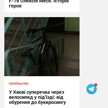
F-16 Олексія Меся: історія
героя
18:30 вчора
Суспільство
У Києві суперечка через
велосипед у під’їзді: від
обурення до буккросингу