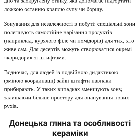
дно та заокруглену стінку, яка допомагає підгортати
ложкою останню краплю супу чи борщу.
Зонування для незалежності в побуті
: спеціальні зони
полегшують самостійне нарізання продуктів
(наприклад, курячого філе чи помідорів) для тих, хто
живе сам. Для десертів можуть створюватися окремі
коридори
зі штифтами.
Водночас, для людей із подвійною дидактикою
(зміною координації) зайві штифти навпаки
прибирають. У таких випадках зменшують зону,
залишаючи більше простору для опанування нових
рухів.
Донецька глина та особливості
кераміки