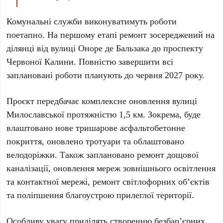
Комунальні служби виконуватимуть роботи
поетапно. На першому етапі ремонт зосереджений на
ділянці від вулиці Оноре де Бальзака до проспекту
Червоної Калини. Повністю завершити всі
заплановані роботи планують до
червня 2027 року
.
Проєкт передбачає комплексне оновлення вулиці
Милославської протяжністю
1,5 км
. Зокрема, буде
влаштовано нове тришарове асфальтобетонне
покриття, оновлено тротуари та облаштовано
велодоріжки. Також заплановано ремонт дощової
каналізації, оновлення мереж зовнішнього освітлення
та контактної мережі, ремонт світлофорних об’єктів
та поліпшення благоустрою прилеглої території.
Особливу увагу приділять створенню безбар’єрних