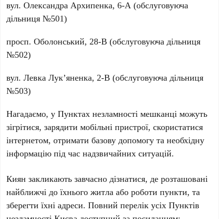
вул.
Олександра Архипенка, 6-А
(обслуговуюча
дільниця №501)
просп.
Оболонський, 28-В
(обслуговуюча дільниця
№502)
вул.
Левка Лук’яненка, 2-В
(обслуговуюча дільниця
№503)
Нагадаємо, у
Пунктах незламності
мешканці можуть
зігрітися, зарядити мобільні пристрої, скористатися
інтернетом, отримати базову допомогу та необхідну
інформацію під час надзвичайних ситуацій.
Киян закликають завчасно дізнатися, де розташовані
найближчі до їхнього житла або роботи пункти, та
зберегти їхні адреси. Повний перелік усіх
Пунктів
незламності
Києва доступний за посиланням: