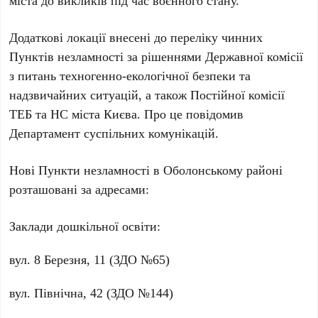
міста до викликів під час воєнного стану.
Додаткові локації внесені до переліку чинних
Пунктів незламності
за рішеннями
Державної комісії
з питань техногенно-екологічної безпеки та
надзвичайних ситуацій
, а також
Постійної комісії
ТЕБ та НС міста Києва
. Про це повідомив
Департамент суспільних комунікацій
.
Нові Пункти незламності в Оболонському районі
розташовані за адресами:
Заклади дошкільної освіти:
вул.
8 Березня, 11
(ЗДО №65)
вул.
Північна, 42
(ЗДО №144)