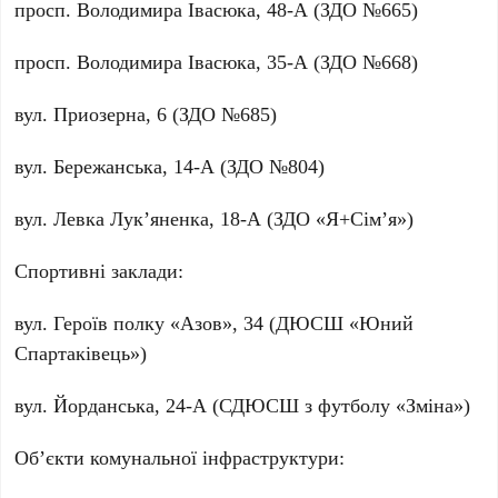
просп.
Володимира Івасюка, 48-А
(ЗДО №665)
просп.
Володимира Івасюка, 35-А
(ЗДО №668)
вул.
Приозерна, 6
(ЗДО №685)
вул.
Бережанська, 14-А
(ЗДО №804)
вул.
Левка Лук’яненка, 18-А
(ЗДО «Я+Сім’я»)
Спортивні заклади:
вул.
Героїв полку «Азов», 34
(ДЮСШ «Юний
Спартаківець»)
вул.
Йорданська, 24-А
(СДЮСШ з футболу «Зміна»)
Об’єкти комунальної інфраструктури: