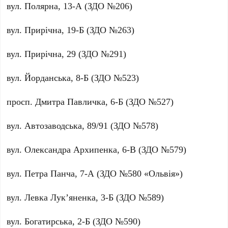
вул.
Полярна, 13-А
(ЗДО №206)
вул.
Прирічна, 19-Б
(ЗДО №263)
вул.
Прирічна, 29
(ЗДО №291)
вул.
Йорданська, 8-Б
(ЗДО №523)
просп.
Дмитра Павличка, 6-Б
(ЗДО №527)
вул.
Автозаводська, 89/91
(ЗДО №578)
вул.
Олександра Архипенка, 6-В
(ЗДО №579)
вул.
Петра Панча, 7-А
(ЗДО №580 «Ольвія»)
вул.
Левка Лук’яненка, 3-Б
(ЗДО №589)
вул.
Богатирська, 2-Б
(ЗДО №590)