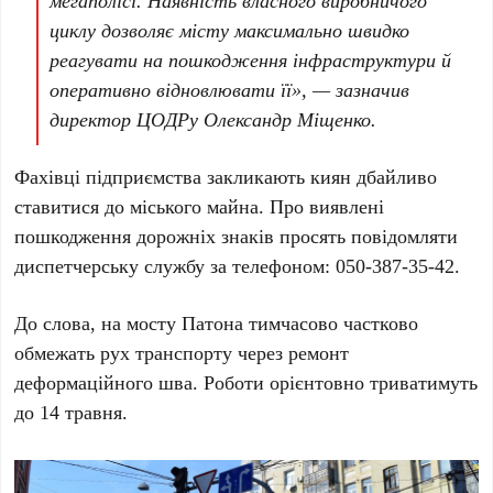
мегаполісі. Наявність власного виробничого
циклу дозволяє місту максимально швидко
реагувати на пошкодження інфраструктури й
оперативно відновлювати її», — зазначив
директор
ЦОДРу Олександр Міщенко
.
Фахівці підприємства закликають киян дбайливо
ставитися до міського майна. Про виявлені
пошкодження дорожніх знаків просять повідомляти
диспетчерську службу за телефоном:
050-387-35-42
.
До слова, на
мосту Патона
тимчасово частково
обмежать рух транспорту через ремонт
деформаційного шва. Роботи орієнтовно триватимуть
до
14 травня
.