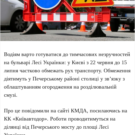
Водіям варто готуватися до тимчасових незручностей
на
бульварі Лесі Українки
: у Києві з
22 червня
до
15
липня
частково обмежать рух транспорту. Обмеження
діятимуть у
Печерському районі
столиці у зв’язку з
облаштуванням огородження на розділювальній
смузі.
Про це повідомили на сайті
КМДА
, посилаючись на
КК «Київавтодор»
. Роботи проводитимуться на
ділянці від
Печерського мосту
до
площі Лесі
Українки
.