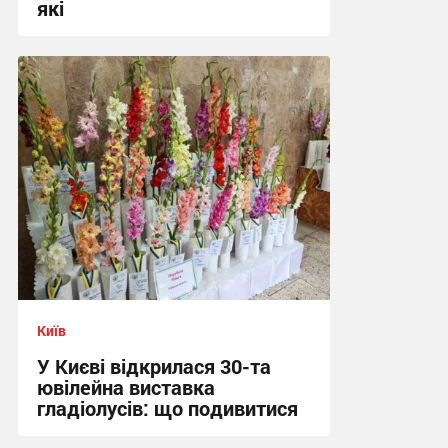
які
01:37 вчора
Київ
У Києві відкрилася 30-та
ювілейна виставка
гладіолусів: що подивитися