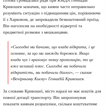
Голова
Громадської ради при КМДА Геннадій
Кривошея
зазначив, що кияни часто неправильно
розуміють ситуацію з підвищенням цін, порівнюючи
її з Харковом, де запровадили безкоштовний проїзд.
Він наголосив на необхідності відвертої та
предметної розмови з мешканцями.
«Сьогодні ми бачимо, що влада відкрита, і це
основне, за що ми завжди боремося. Якщо
влада чує і враховує певну пропозицію, то це
вже великий плюс. Сьогодні ми побачили
відкритість, ми побачили діалог», — сказав
«Вечірньому Києву» Геннадій Кривошея.
За словами Кривошеї, місто наразі не має коштів для
повної дотації транспорту. Він запропонував
показати киянам розрахунки, скільки коштуватиме