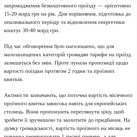
запровадження безкоштовного проїзду — орієнтовно
15-20 млрд грн на рік
. Для порівняння, підготовка до
опалювального періоду та відновлення енергетики
коштує
30-40 млрд грн
.
Під час обговорення було наголошено, що для
малозахищених категорій громадян тарифи на проїзд
залишаться без змін. Проте лунали пропозиції щодо
вартості поїздки протягом
2 годин
та проїзних
квитків.
Активісти зазначають, що поточна вартість місячного
проїзного квитка зависока навіть для європейських
столиць. Вони пропонують переглянути ціну, щоб
зробити її зручнішою та заохотити до придбання. На
думку громадськості, вартість проїзного на місяць не
повинна перевищувати
1 тисячі гривень
, а для