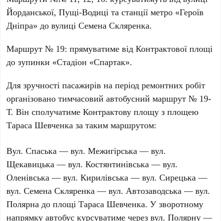
Йорданської
, Пущі-Водиці та станції метро «
Героїв
Дніпра
» до вулиці
Семена Скляренка
.
Маршрут №
19
: прямуватиме від
Контрактової площі
до зупинки «Стадіон «
Спартак
».
Для зручності пасажирів на період ремонтних робіт
організовано тимчасовий автобусний маршрут №
19-
Т
. Він сполучатиме
Контрактову площу
з площею
Тараса Шевченка
за таким маршрутом:
Вул. Спаська
—
вул. Межигірська
—
вул.
Щекавицька
—
вул. Костянтинівська
—
вул.
Оленівська
—
вул. Кирилівська
—
вул. Сирецька
—
вул. Семена Скляренка
—
вул. Автозаводська
—
вул.
Полярна
до
площі Тараса Шевченка
. У зворотному
напрямку автобус курсуватиме через
вул. Полярну
—