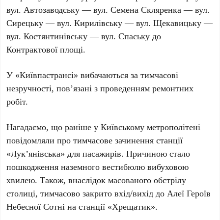
вул. Автозаводську
—
вул. Семена Скляренка
—
вул.
Сирецьку
—
вул. Кирилівську
—
вул. Щекавицьку
—
вул. Костянтинівську
—
вул. Спаську
до
Контрактової площі
.
У «
Київпастрансі
» вибачаються за тимчасові
незручності, пов’язані з проведенням ремонтних
робіт.
Нагадаємо, що раніше у
Київському метрополітені
повідомляли про тимчасове зачинення станції
«
Лукʼянівська
» для пасажирів. Причиною стало
пошкодження наземного вестибюлю вибуховою
хвилею. Також, внаслідок масованого обстрілу
столиці, тимчасово закрито вхід/вихід до Алеї
Героїв
Небесної Сотні
на станції «
Хрещатик
».