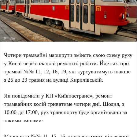
Чотири трамвайні маршрути змінять свою схему руху
у Києві через планові ремонтні роботи. Йдеться про
трамваї №№
11, 12, 16, 19
, які курсуватимуть інакше
з
25
до
29 травня
на вулиці
Кирилівській
.
Як повідомили у КП «
Київпастранс
», ремонт
трамвайних колій триватиме
чотири дні
. Щодня, з
10:00
до
17:00
, рух транспорту буде організовано за
такими змінами:
Маршрути №№
11, 12, 16
: курсуватимуть від вулиці