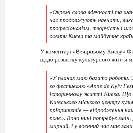
«Окремі слова вдячності та шан
час продовжують навчати, вихо
професіоналізм, творчість і що
освіти Києва та майбутнє краї
У коментарі «Вечірньому Києву»
Фе
щодо розвитку культурного життя м
«У планах маю багато роботи. З
го фестивалю «Anne de Kyiv Fes
історичному житті Києва. Що 
Київського міського центру кул
пріоритетів — відродження на
поле»
. Воно нині потребує змін,
мирний, і у воєнний час має зал