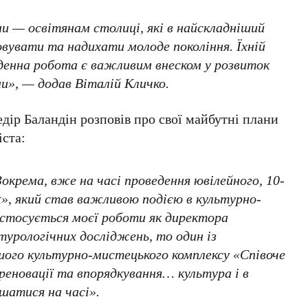
и — освітянам столиці, які в найскладніший
вувати та надихати молоде покоління. Їхній
денна робота є важливим внеском у розвиток
ни», — додав
Віталій Кличко
.
дір Баландін
розповів про свої майбутні плани
іста:
окрема, вже на часі проведення ювілейного,
10-
t»
, який став важливою подією в культурно-
стосується моєї роботи як директора
ьтурологічних досліджень
, то один із
шого культурно-мистецького комплексу
«Співоче
 реновації та впорядкування… культура і в
ишатися на часі».