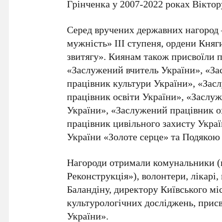
Грінченка у 2007-2022 роках Вікто
Серед вручених державних нагоро
мужність» ІІІ ступеня, ордени Княги
звитягу»
. Киянам також присвоїли 
«Заслужений вчитель України», «За
працівник культури України», «За
працівник освіти України», «Заслу
України», «Заслужений працівник о
працівник цивільного захисту Укра
України «Золоте серце»
та
Подякою 
Нагороди отримали комунальники 
Реконструкція»
), волонтери, лікарі,
Баландіну
, директору
Київського мі
культурологічних досліджень
, прис
України»
.