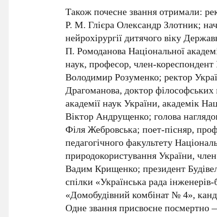
Також почесне звання отримали:
ре
Р. М. Глієра Олександр Злотник
;
нач
нейрохірургії дитячого віку Державн
П. Ромоданова Національної академ
наук, професор, член-кореспондент
Володимир Розуменко
;
ректор Укра
Драгоманова, доктор філософських 
академії наук України, академік На
Віктор Андрущенко
;
голова нагляд
Філя Жебровська
;
поет-пісняр, про
педагогічного факультету Національ
природокористування України, член
Вадим Крищенко
;
президент Будіве
спілки «Українська рада інженерів-
«Домобудівний комбінат № 4», кан
Одне звання
присвоєне посмертно