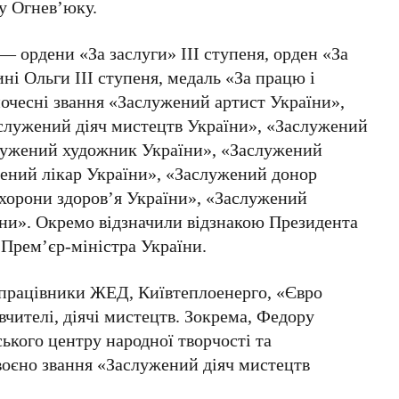
ру Огнев’юку
.
д —
ордени «За заслуги» ІІІ ступеня, орден «За
ні Ольги ІІІ ступеня, медаль «За працю і
почесні звання
«Заслужений артист України»,
служений діяч мистецтв України», «Заслужений
служений художник України», «Заслужений
жений лікар України», «Заслужений донор
хорони здоров’я України», «Заслужений
їни»
. Окремо відзначили
відзнакою Президента
Прем’єр-міністра України
.
(працівники
ЖЕД, Київтеплоенерго, «Євро
 вчителі, діячі мистецтв. Зокрема,
Федору
ського центру народної творчості та
воєно звання
«Заслужений діяч мистецтв