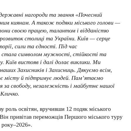
 державні нагороди та звання «Почесний
ним киянам. А також подяки міського голови —
вони своєю працею, талантом і відданістю
 розвиток столиці та України. Київ — серце
торії, сили та єдності. Під час
 стала символом мужності, стійкості та
у. Київ вистояв і далі долає виклики. Ми
наших Захисників і Захисниць. Дякуємо всім,
ає місту й підтримує людей. Пам’ятаємо
 за свободу, незалежність і майбутнє нашої
 Кличко
.
ву роль освітян, вручивши
12 подяк міського
 Він привітав переможців
Першого міського туру
ь року–2026»
.