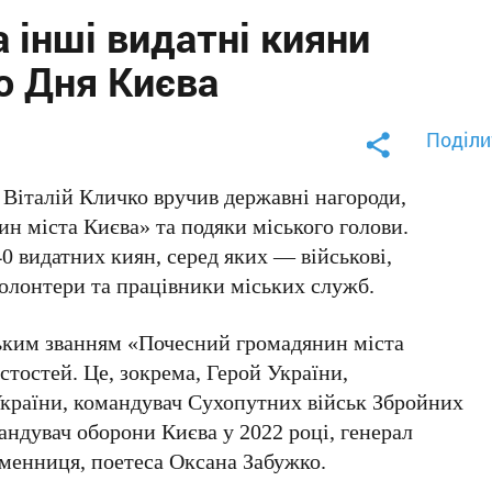
 інші видатні кияни
о Дня Києва
Поділи
і
Віталій Кличко
вручив державні нагороди,
н міста Києва» та подяки міського голови.
40
видатних киян, серед яких — військові,
 волонтери та працівники міських служб.
ьким званням
«Почесний громадянин міста
стостей. Це, зокрема,
Герой України,
країни, командувач Сухопутних військ Збройних
андувач оборони Києва у 2022 році, генерал
ьменниця, поетеса
Оксана Забужко
.