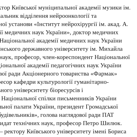
ктор Київської муніципальної академії музики ім.
альник відділення нейроонкології та
ої установи «Інститут нейрохірургії ім. акад. А.
ії медичних наук України», доктор медичних
 Національної академії медичних наук України
їнського державного університету ім. Михайла
наук, професор, член-кореспондент Національної
ціональної академії педагогічних наук України
ової ради Акціонерного товариства «Фармак»
фесор кафедри культурології гуманітарно-
ного університету біоресурсів і
 Національної спілки письменників України
льної палати України, президент Громадської
будівельників», голова наглядової ради ПАТ
дидат технічних наук, професор Петро Шилюк
.
—
ректору Київського університету імені Бориса