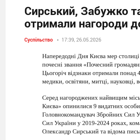
Сирський, Забужко та
отримали нагороди д
Суспільство
17:39, 26.05.2026
Напередодні
Дня Києва
мер столиц
почесні звання «Почесний громадяни
Цьогоріч відзнаки отримали понад
медики, освітяни, митці, науковці,
Серед нагороджених найвищим міс
Києва»
опинилися
9
видатних особи
Головнокомандувач Збройних Сил У
Сил України у 2019-2024 роках, ком
Олександр Сирський
та відома пис