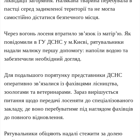
ліквідації загоряння. Налякана тварина перебувала в
пастці серед задимленої території та не могла
самостійно дістатися безпечного місця.
Через вогонь лосеня втратило зв’язок із матір’ю. Як
повідомили в
ГУ ДСНС у м.Києві
, рятувальники
надали малюку першу допомогу: напоїли водою та
забезпечили необхідний догляд.
Для подальшого порятунку представники
ДСНС
оперативно зв’язалися із фахівцями лісництва,
зоологами та ветеринарами. Зараз вирішується
питання щодо передачі лосеняти до спеціалізованого
закладу, де воно перебуватиме під наглядом фахівців
до повного відновлення.
Рятувальники обіцяють надалі стежити за долею