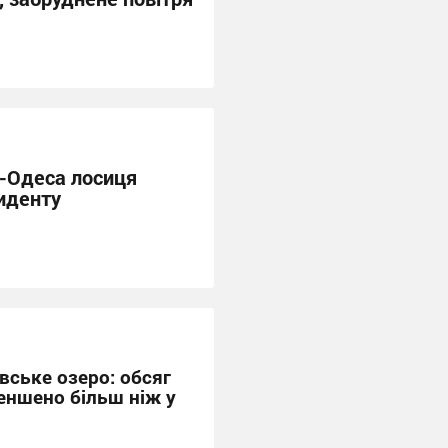
в-Одеса лосиця
циденту
вське озеро: обсяг
еншено більш ніж у