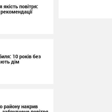
я якість повітря:
 рекомендації
иля: 10 років без
ають дім
о району накрив
, забруднене повітря