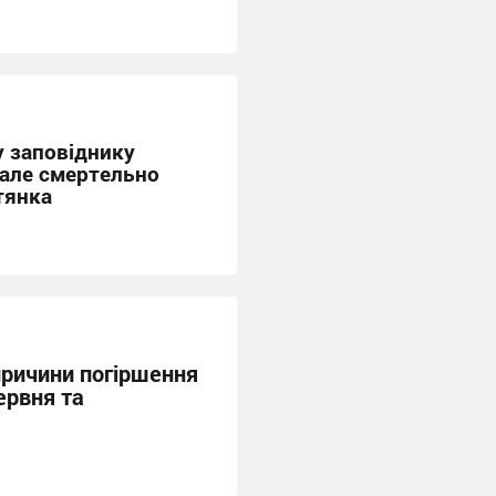
 заповіднику
, але смертельно
тянка
причини погіршення
ервня та