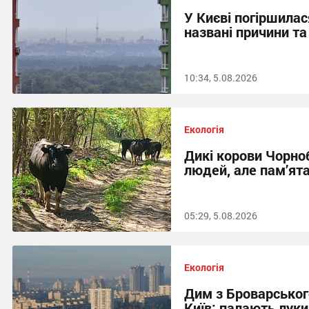
У Києві погіршилас
названі причини та
10:34, 5.08.2026
Екологія
Дикі корови Чорноб
людей, але пам’ят
05:29, 5.08.2026
Екологія
Дим з Броварськог
Київ: палають луки