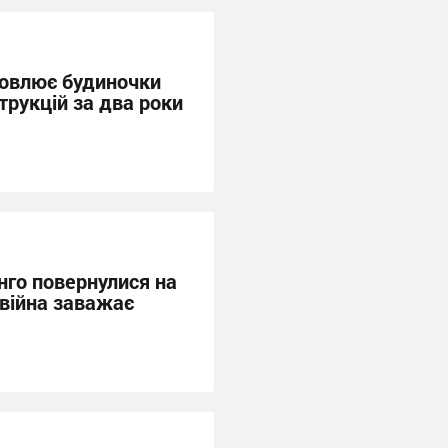
новлює будиночки
трукцій за два роки
нго повернулися на
 війна заважає