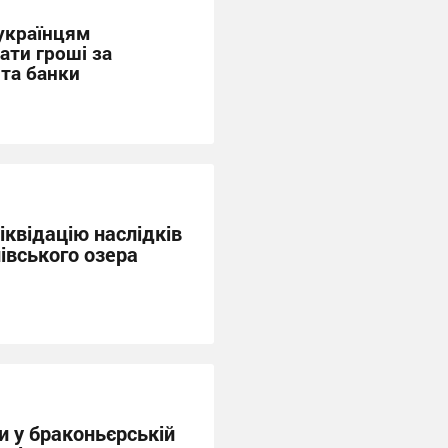
 українцям
ати гроші за
та банки
квідацію наслідків
івського озера
и у браконьєрській