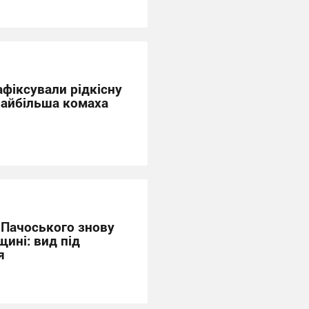
афіксували рідкісну
 найбільша комаха
 Пачоського знову
ині: вид під
я