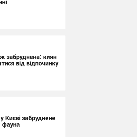
ині
еж забруднена: киян
тися від відпочинку
у Києві забруднене
е фауна