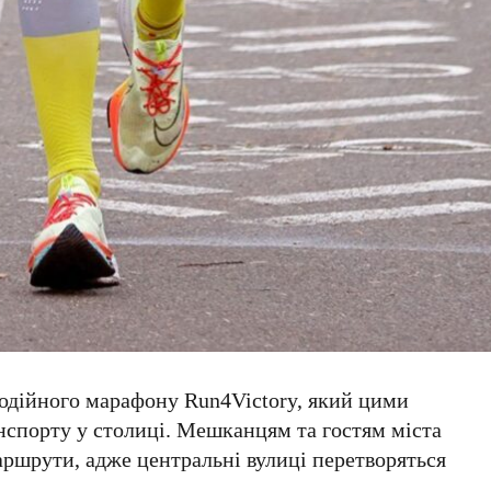
годійного марафону
Run4Victory
, який цими
нспорту у столиці. Мешканцям та гостям міста
маршрути, адже центральні вулиці перетворяться