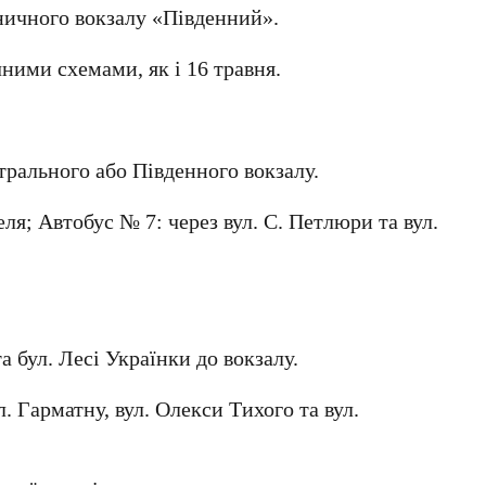
ничного вокзалу «Південний»
.
ічними схемами, як і
16 травня
.
.
трального
або
Південного вокзалу
.
еля
; Автобус
№ 7
: через
вул. С. Петлюри
та
вул.
та
бул. Лесі Українки
до вокзалу.
л. Гарматну
,
вул. Олекси Тихого
та
вул.