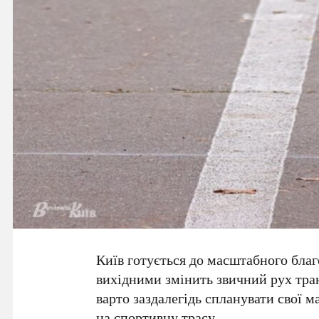
Київ готується до масштабного бла
вихідними змінить звичний рух тра
варто заздалегідь спланувати свої 
на спортивну трасу.