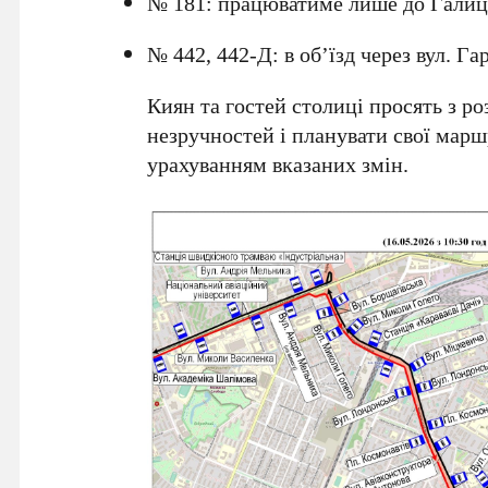
№ 181
: працюватиме лише до
Галиц
№ 442, 442-Д
: в об’їзд через
вул. Га
Киян та гостей столиці просять з р
незручностей і планувати свої марш
урахуванням вказаних змін.