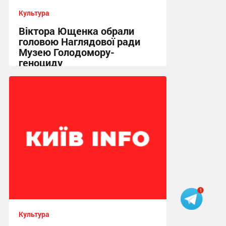
Культура
Віктора Ющенка обрали
головою Наглядової ради
Музею Голодомору-
геноциду
16:39 вчора
Культура