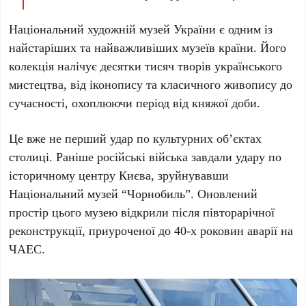
Національний художній музей України
є одним із
найстаріших та найважливіших музеїв країни. Його
колекція налічує
десятки тисяч
творів українського
мистецтва, від іконопису та класичного живопису до
сучасності, охоплюючи період від княжої доби.
Це вже не перший удар по культурних об’єктах
столиці. Раніше російські війська завдали удару по
історичному центру
Києва
, зруйнувавши
Національний музей “Чорнобиль”
. Оновлений
простір цього музею відкрили після півторарічної
реконструкції, приуроченої до
40
-х роковин аварії на
ЧАЕС
.