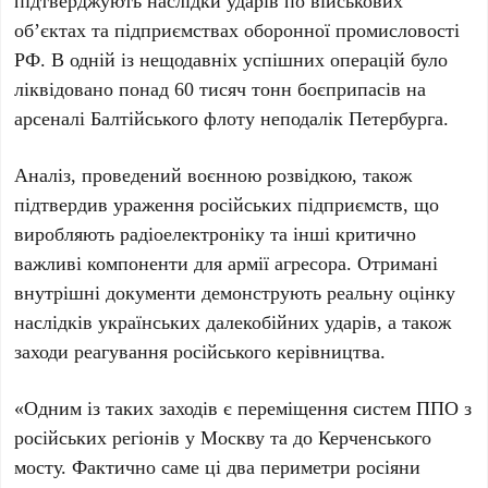
підтверджують наслідки ударів по військових
об’єктах та підприємствах оборонної промисловості
РФ. В одній із нещодавніх успішних операцій було
ліквідовано понад
60 тисяч тонн
боєприпасів на
арсеналі Балтійського флоту неподалік Петербурга.
Аналіз, проведений воєнною розвідкою, також
підтвердив ураження російських підприємств, що
виробляють радіоелектроніку та інші критично
важливі компоненти для армії агресора. Отримані
внутрішні документи демонструють реальну оцінку
наслідків українських далекобійних ударів, а також
заходи реагування російського керівництва.
«Одним із таких заходів є переміщення систем ППО з
російських регіонів у Москву та до Керченського
мосту. Фактично саме ці два периметри росіяни