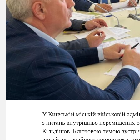
У
Київській міській військовій адм
з питань внутрішньо переміщених о
Кільдішов
. Ключовою темою зустріч
людей, які знайшли прихисток у сто