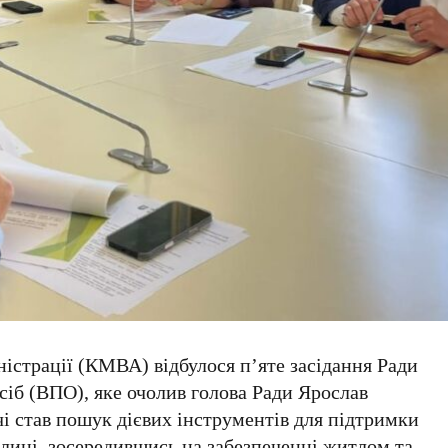
іністрації (КМВА)
відбулося п’яте засідання
Ради
сіб (ВПО)
, яке очолив
голова Ради Ярослав
і став пошук дієвих інструментів для підтримки
лиці, зосередившись на забезпеченні житлом та