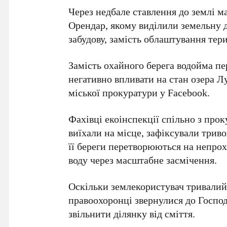
Через недбале ставлення до землі м
Орендар, якому виділили земельну 
забудову, замість облаштування тер
Замість охайного берега водойма пер
негативно впливати на стан озера Л
міської прокуратури
у Facebook.
Фахівці екоінспекції спільно з пр
виїхали на місце, зафіксували триво
її береги перетворюються на непрох
воду через масштабне засмічення.
Оскільки землекористувач тривалий
правоохоронці звернулися до
Господ
звільнити ділянку від сміття.