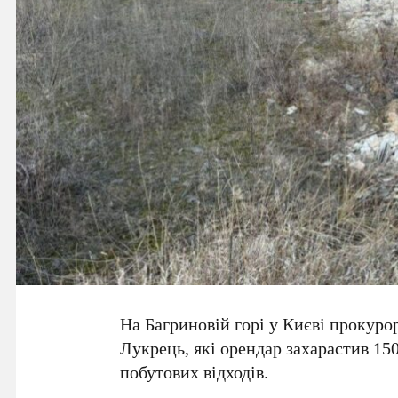
На Багриновій горі у Києві прокуро
Лукрець, які орендар захарастив
15
побутових відходів.