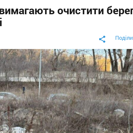
 вимагають очистити бере
і
Поділи