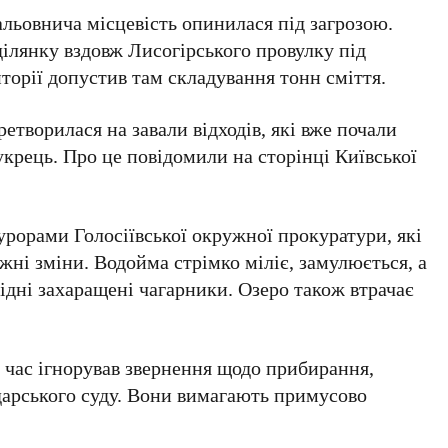
альовнича місцевість опинилася під загрозою.
ділянку вздовж
Лисогірського провулку
під
иторії допустив там складування тонн сміття.
етворилася на завали відходів, які вже почали
укрець. Про це повідомили на сторінці
Київської
окурорами
Голосіївської окружної прокуратури
, які
жні зміни. Водойма стрімко міліє, замулюється, а
ідні захаращені чагарники. Озеро також втрачає
 час ігнорував звернення щодо прибирання,
арського суду
. Вони вимагають примусово