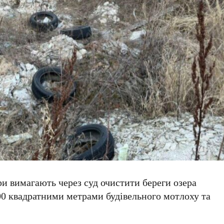
ри вимагають через суд очистити береги озера
00 квадратними метрами
будівельного мотлоху та