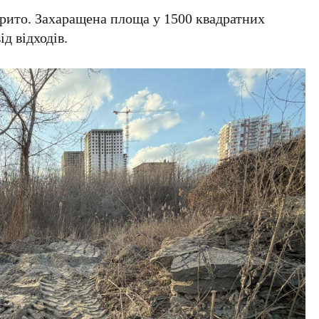
крито. Захаращена площа у
1500 квадратних
д відходів.