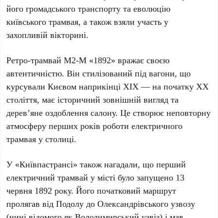
його громадського транспорту та еволюцію
київського трамвая, а також взяли участь у
захопливій вікторині.
Ретро-трамвай М2-М «1892»
вражає своєю
автентичністю. Він стилізований під вагони, що
курсували
Києвом
наприкінці
ХІХ
— на початку
ХХ
століття
, має історичний зовнішній вигляд та
дерев’яне оздоблення салону. Це створює неповторну
атмосферу перших років роботи електричного
трамвая у столиці.
У
«Київпастрансі»
також нагадали, що перший
електричний трамвай у місті було запущено
13
червня 1892 року
. Його початковий маршрут
пролягав від
Подолу
до
Олександрівського узвозу
(нині відомого як
Володимирський узвіз
) і мав