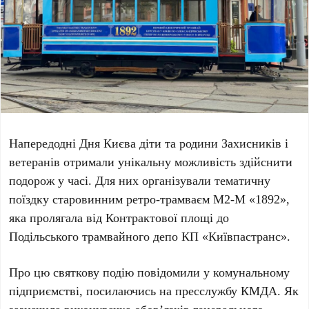
Напередодні
Дня Києва
діти та родини
Захисників
і
ветеранів
отримали унікальну можливість здійснити
подорож у часі. Для них організували тематичну
поїздку старовинним ретро-трамваєм
М2-М «1892»
,
яка пролягала від
Контрактової площі
до
Подільського трамвайного депо КП «Київпастранс»
.
Про цю святкову подію повідомили у комунальному
підприємстві, посилаючись на пресслужбу
КМДА
. Як