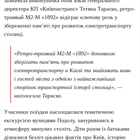
зазначила
виконувачка обов’язків генерального
директора КП «Київпастранс» Тетяна Тараско
, ретро-
трамвай
М2-М «1892»
відіграє ключову роль у
збереженні пам’яті про розвиток електротранспорту
столиці.
«Ретро-трамвай М2-М «1892» допомагає
зберігати пам’ять про розвиток
електротранспорту в Києві та знайомить киян
і гостей міста з однією з найважливіших
сторінок транспортної історії столиці», —
наголосила
Тараско
.
Учасники поїздки насолодилися тематичною
екскурсією вулицями Подолу, занурившись в
атмосферу минулих століть. Діти разом із батьками
дізналися безліч цікавих фактів про
Київ
, історію