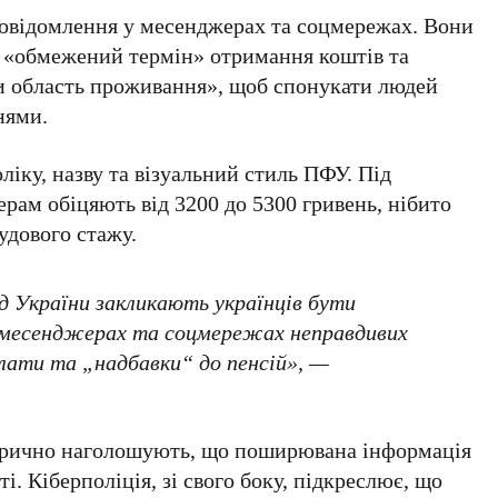
відомлення у месенджерах та соцмережах. Вони
«обмежений термін» отримання коштів та
и область проживання», щоб спонукати людей
нями.
іку, назву та візуальний стиль ПФУ. Під
ерам обіцяють від
3200 до 5300 гривень
, нібито
удового стажу.
д України закликають українців бути
 месенджерах та соцмережах неправдивих
плати та „надбавки“ до пенсій», —
орично наголошують, що поширювана інформація
і. Кіберполіція, зі свого боку, підкреслює, що