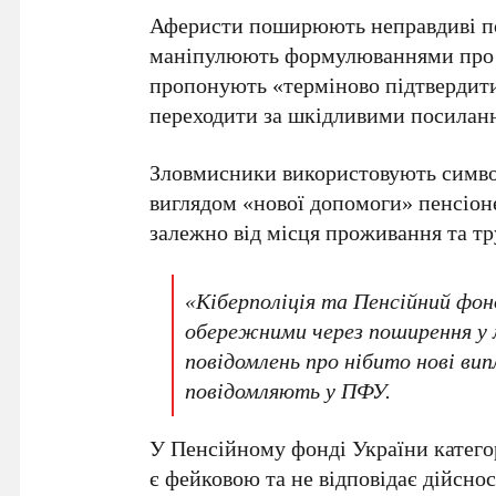
Аферисти поширюють неправдиві по
маніпулюють формулюваннями про 
пропонують «терміново підтвердит
переходити за шкідливими посилан
Зловмисники використовують символ
виглядом «нової допомоги» пенсіон
залежно від місця проживання та тр
«Кіберполіція та Пенсійний фон
обережними через поширення у
повідомлень про нібито нові ви
повідомляють у ПФУ.
У Пенсійному фонді України катег
є фейковою та не відповідає дійсност