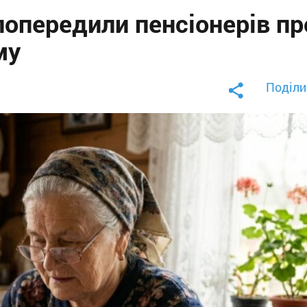
попередили пенсіонерів пр
му
Поділи