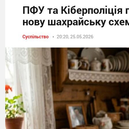
ПФУ та Кіберполіція 
нову шахрайську схе
Суспільство
20:20, 25.05.2026