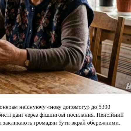
іонерам неіснуючу «нову допомогу» до
5300
бисті дані через фішингові посилання. Пенсійний
я закликають громадян бути вкрай обережними.