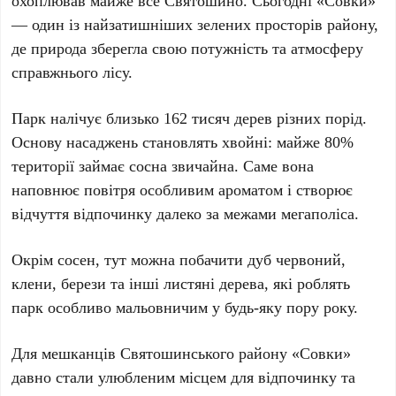
охоплював майже все
Святошино
. Сьогодні «
Совки
»
— один із найзатишніших зелених просторів району,
де природа зберегла свою потужність та атмосферу
справжнього лісу.
Парк налічує близько
162 тисяч дерев
різних порід.
Основу насаджень становлять хвойні: майже
80%
території займає
сосна звичайна
. Саме вона
наповнює повітря особливим ароматом і створює
відчуття відпочинку далеко за межами мегаполіса.
Окрім сосен, тут можна побачити
дуб червоний
,
клени, берези та інші листяні дерева, які роблять
парк особливо мальовничим у будь-яку пору року.
Для мешканців
Святошинського району
«
Совки
»
давно стали улюбленим місцем для відпочинку та