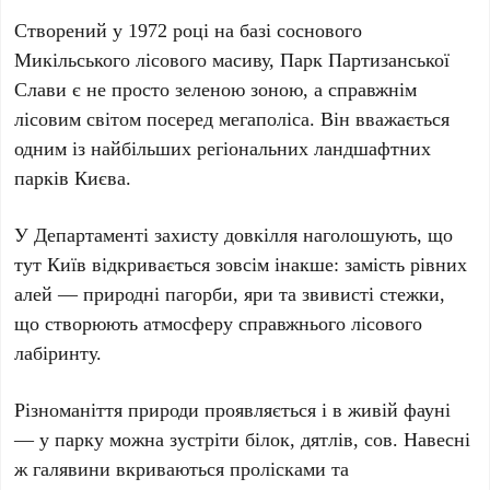
Створений у
1972 році
на базі соснового
Микільського лісового масиву
,
Парк Партизанської
Слави
є не просто зеленою зоною, а справжнім
лісовим світом посеред мегаполіса. Він вважається
одним із найбільших регіональних ландшафтних
парків Києва.
У
Департаменті захисту довкілля
наголошують, що
тут Київ відкривається зовсім інакше: замість рівних
алей — природні пагорби, яри та звивисті стежки,
що створюють атмосферу справжнього лісового
лабіринту.
Різноманіття природи проявляється і в живій фауні
— у парку можна зустріти білок, дятлів, сов. Навесні
ж галявини вкриваються пролісками та