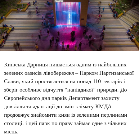
Київська
Дарниця
пишається одним із найбільших
зелених оазисів лівобережжя –
Парком Партизанської
Слави
, який простягається на понад
110 гектарів
і
зберіг особливе відчуття “напівдикої” природи. До
Європейського дня парків
Департамент захисту
довкілля та адаптації до змін клімату КМДА
продовжує знайомити киян із зеленими перлинами
столиці, і цей парк по праву займає одне з чільних
місць.