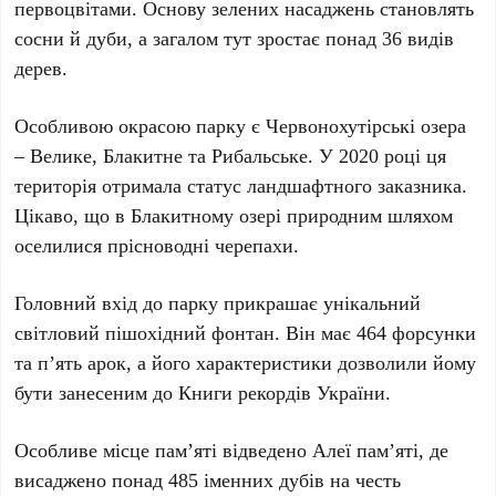
первоцвітами. Основу зелених насаджень становлять
сосни й дуби, а загалом тут зростає понад
36 видів
дерев
.
Особливою окрасою парку є
Червонохутірські озера
–
Велике
,
Блакитне
та
Рибальське
. У
2020 році
ця
територія отримала статус ландшафтного заказника.
Цікаво, що в
Блакитному озері
природним шляхом
оселилися прісноводні черепахи.
Головний вхід до парку прикрашає унікальний
світловий пішохідний фонтан. Він має
464 форсунки
та
п’ять арок
, а його характеристики дозволили йому
бути занесеним до
Книги рекордів України
.
Особливе місце пам’яті відведено
Алеї пам’яті
, де
висаджено понад
485 іменних дубів
на честь