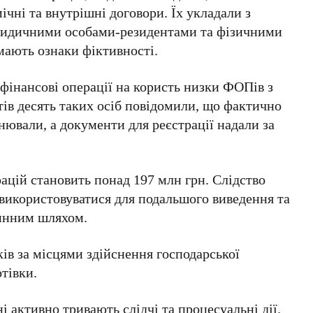
чні та внутрішні договори. Їх укладали з
ридичними особами-резидентами та фізичними
ають ознаки фіктивності.
фінансові операції на користь низки ФОПів з
тів
десять
таких осіб повідомили, що фактично
нювали, а документи для реєстрації надали за
рацій становить
понад 197 млн грн
. Слідство
 використовуватися для подальшого виведення та
чинним шляхом.
ків за місцями здійснення господарської
отівки.
 активно тривають слідчі та процесуальні дії.