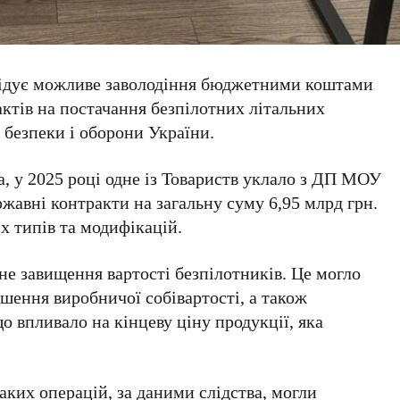
ідує
можливе заволодіння
бюджетними коштами
ктів на постачання безпілотних літальних
 безпеки і оборони України.
а, у
2025 році
одне із Товариств уклало з
ДП МОУ
жавні контракти на загальну суму
6,95 млрд грн
.
 типів та модифікацій.
не завищення вартості безпілотників. Це могло
ьшення виробничої собівартості, а також
о впливало на кінцеву ціну продукції, яка
ких операцій, за даними слідства, могли