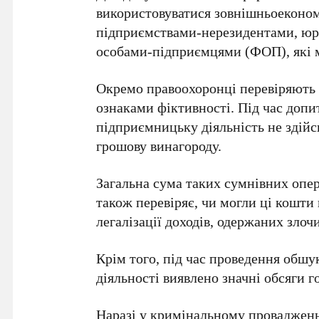
використовуватися зовнішньоекономі
підприємствами-нерезидентами, ю
особами-підприємцями (ФОП), які м
Окремо правоохоронці перевіряють 
ознаками фіктивності. Під час допи
підприємницьку діяльність не здійс
грошову винагороду.
Загальна сума таких сумнівних опе
також перевіряє, чи могли ці кошти
легалізації доходів, одержаних зло
Крім того, під час проведення обшу
діяльності виявлено значні обсяги г
Наразі у кримінальному провадженні