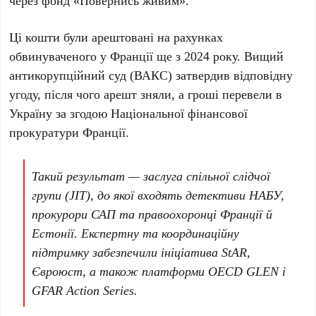
через фонд «Повернись живим».
Ці кошти були арештовані на рахунках
обвинуваченого у Франції ще з
2024 року
. Вищий
антикорупційний суд (ВАКС) затвердив відповідну
угоду, після чого арешт зняли, а гроші перевели в
Україну за згодою Національної фінансової
прокуратури Франції.
Такий результат — заслуга спільної слідчої
групи (JIT), до якої входять детективи НАБУ,
прокурори САП та правоохоронці Франції й
Естонії. Експертну та координаційну
підтримку забезпечили ініціатива StAR,
Євроюст, а також платформи OECD GLEN і
GFAR Action Series.