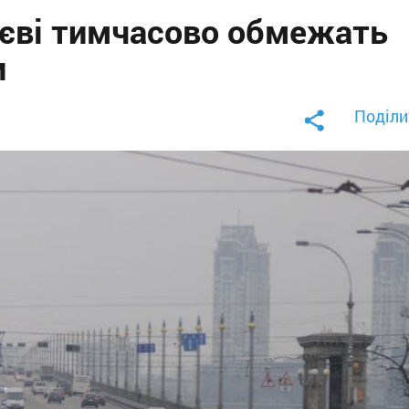
иєві тимчасово обмежать
и
Поділи