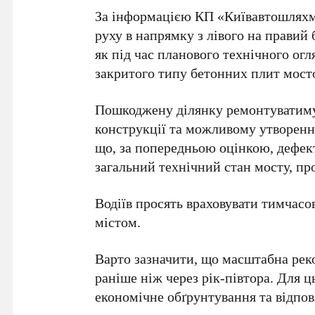
За інформацією
КП «Київавтошляхм
руху в напрямку з лівого на правий 
як під час планового технічного ог
закритого типу бетонних плит мост
Пошкоджену ділянку ремонтуватиму
конструкції та можливому утворен
що, за попередньою оцінкою, дефект
загальний технічний стан мосту, пр
Водіїв просять враховувати тимчасо
містом.
Варто зазначити, що масштабна ре
раніше ніж через
рік-півтора
. Для ц
економічне обґрунтування та відпов