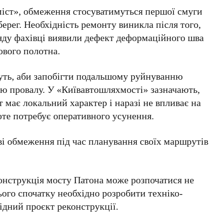
іст»
, обмеження стосуватимуться першої смуги
берег. Необхідність ремонту виникла після того,
ляду фахівці виявили дефект деформаційного шва
ового полотна.
ть, аби запобігти подальшому руйнуванню
ню провалу. У
«Київавтошляхмості»
зазначають,
 має локальний характер і наразі не впливає на
оте потребує оперативного усунення.
ві обмеження під час планування своїх маршрутів
конструкція
мосту Патона
може розпочатися не
ього спочатку необхідно розробити техніко-
ідний проєкт реконструкції.