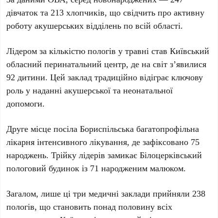
дівчаток та
213
хлопчиків, що свідчить про активну
роботу акушерських відділень по всій області.
Лідером за кількістю пологів у травні став
Київський
обласний перинатальний центр
, де на світ з’явилися
92
дитини. Цей заклад традиційно відіграє ключову
роль у наданні акушерської та неонатальної
допомоги.
Друге місце посіла
Бориспільська багатопрофільна
лікарня інтенсивного лікування
, де зафіксовано
75
народжень. Трійку лідерів замикає
Білоцерківський
пологовий будинок
із
71
народженим малюком.
Загалом, лише ці три медичні заклади прийняли
238
пологів, що становить понад половину всіх