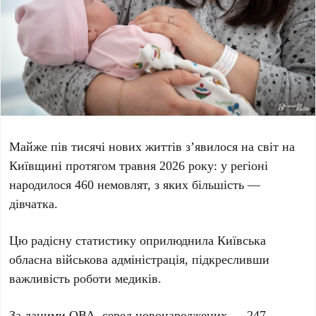
Майже пів тисячі нових життів з’явилося на світ на
Київщині протягом травня
2026
року: у регіоні
народилося
460
немовлят, з яких більшість —
дівчатка.
Цю радісну статистику оприлюднила
Київська
обласна військова адміністрація
, підкресливши
важливість роботи медиків.
За даними ОВА, серед новонароджених —
247