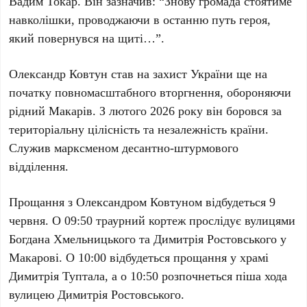
Вадим Токар
. Він зазначив: “Знову громада стоятиме
навколішки, проводжаючи в останню путь героя,
який повернувся на щиті…”.
Олександр Ковтун
став на захист України ще на
початку повномасштабного вторгнення, обороняючи
рідний Макарів. З лютого 2026 року він боровся за
територіальну цілісність та незалежність країни.
Служив марксменом десантно-штурмового
відділення.
Прощання з
Олександром Ковтуном
відбудеться
9
червня
. О 09:50 траурний кортеж прослідує вулицями
Богдана Хмельницького та Димитрія Ростовського у
Макарові. О 10:00 відбудеться прощання у храмі
Димитрія Туптала, а о 10:50 розпочнеться піша хода
вулицею Димитрія Ростовського.