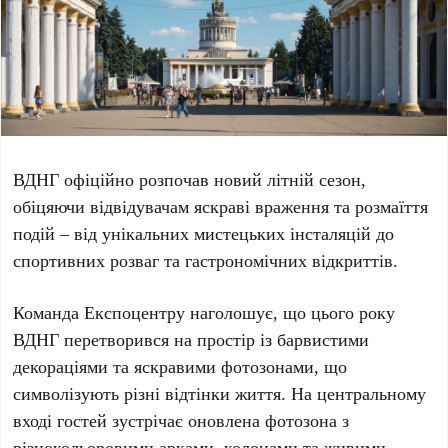
ВДНГ
офіційно розпочав новий літній сезон,
обіцяючи відвідувачам яскраві враження та розмаїття
подій – від унікальних мистецьких інсталяцій до
спортивних розваг та гастрономічних відкриттів.
Команда Експоцентру наголошує, що цього року
ВДНГ
перетворився на простір із барвистими
декораціями та яскравими фотозонами, що
символізують різні відтінки життя. На центральному
вході гостей зустрічає оновлена фотозона з
різнокольоровими арками, колонами та живими