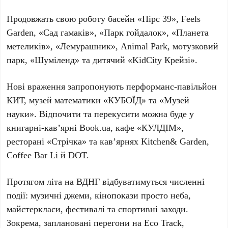
Продовжать свою роботу басейн
«Пірс 39»
,
Feels
Garden
,
«Сад гамаків»
,
«Парк гойдалок»
,
«Планета
метеликів»
,
«Лемурашник»
,
Animal Park
, мотузковий
парк,
«Шуміленд»
та дитячий
«KidCity Крейзі»
.
Нові враження запропонують перформанс-павільйон
КИТ
, музей математики
«КУБОЇД»
та
«Музей
науки»
. Відпочити та перекусити можна буде у
книгарні-кав’ярні
Book.ua
, кафе
«КУЛДІМ»
,
ресторані
«Стрічка»
та кав’ярнях
Kitchen& Garden
,
Coffee Bar Li
й
DOT
.
Протягом літа на
ВДНГ
відбуватимуться численні
події: музичні джеми, кінопокази просто неба,
майстеркласи, фестивалі та спортивні заходи.
Зокрема, заплановані перегони на
Eco Track
,