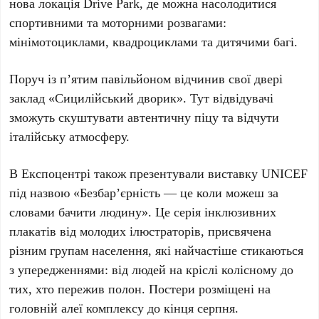
нова локація
Drive Park
, де можна насолодитися
спортивними та моторними розвагами:
мінімотоциклами, квадроциклами та дитячими багі.
Поруч із
п’ятим павільйоном
відчинив свої двері
заклад
«Сицилійський дворик»
. Тут відвідувачі
зможуть скуштувати автентичну піцу та відчути
італійську атмосферу.
В Експоцентрі також презентували виставку
UNICEF
під назвою
«Безбар’єрність — це коли можеш за
словами бачити людину»
. Це серія інклюзивних
плакатів від молодих ілюстраторів, присвячена
різним групам населення, які найчастіше стикаються
з упередженнями: від людей на кріслі колісному до
тих, хто пережив полон. Постери розміщені на
головній алеї комплексу
до кінця серпня
.