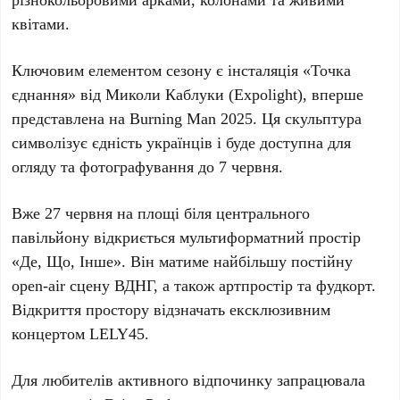
квітами.
Ключовим елементом сезону є інсталяція
«Точка
єднання»
від
Миколи Каблуки
(Expolight), вперше
представлена на
Burning Man 2025
. Ця скульптура
символізує єдність українців і буде доступна для
огляду та фотографування
до 7 червня
.
Вже
27 червня
на площі біля центрального
павільйону відкриється мультиформатний простір
«Де, Що, Інше»
. Він матиме найбільшу постійну
open-air сцену
ВДНГ
, а також артпростір та фудкорт.
Відкриття простору відзначать ексклюзивним
концертом
LELY45
.
Для любителів активного відпочинку запрацювала