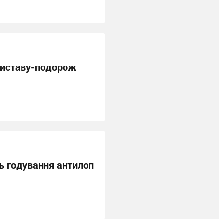
виставу-подорож
ь годування антилоп