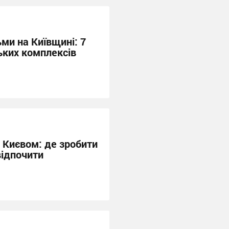
ьми на Київщині: 7
ьких комплексів
 Києвом: де зробити
відпочити