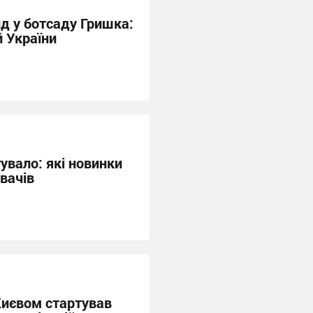
д у ботсаду Гришка:
й України
увало: які новинки
вачів
Києвом стартував