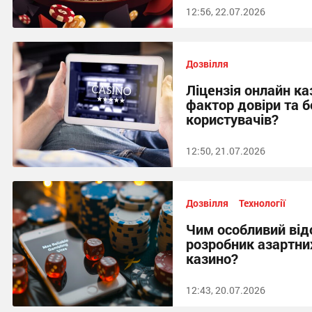
12:56, 22.07.2026
Дозвілля
Ліцензія онлайн к
фактор довіри та 
користувачів?
12:50, 21.07.2026
Дозвілля
Технології
Чим особливий від
розробник азартних
казино?
12:43, 20.07.2026