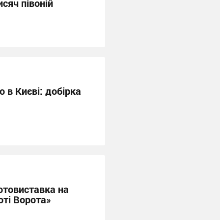
исяч півоній
ю в Києві: добірка
отовиставка на
оті Ворота»