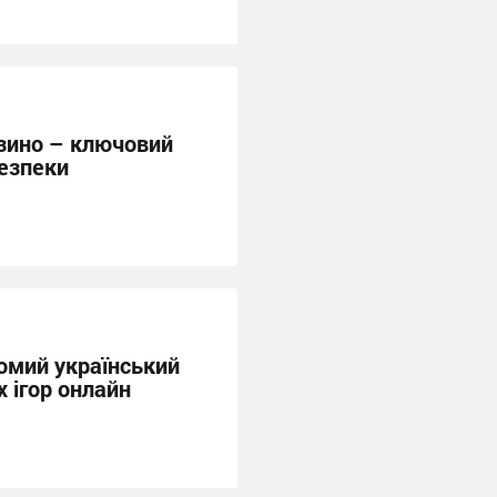
азино – ключовий
безпеки
омий український
 ігор онлайн