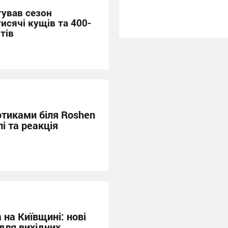
тував сезон
тисячі кущів та 400-
тів
отиками біля Roshen
лі та реакція
а на Київщині: нові
для вихідних