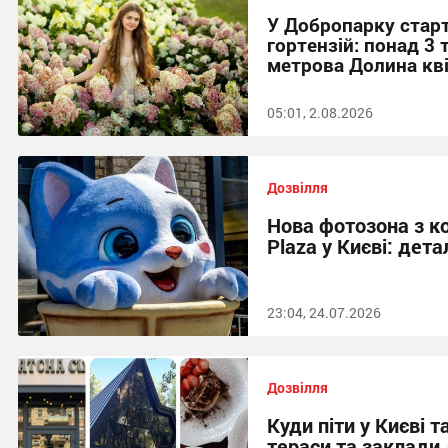
У Добропарку стар
гортензій: понад 3 
метрова Долина кві
05:01, 2.08.2026
Дозвілля
Нова фотозона з к
Plaza у Києві: дета
23:04, 24.07.2026
Дозвілля
Куди піти у Києві т
тераси та заклади 