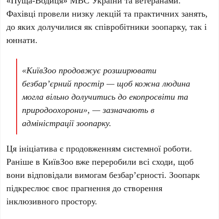
«Пуща-Водиця» МВС України
та ветеранами.
Фахівці провели низку лекцій та практичних занять,
до яких долучилися як співробітники зоопарку, так і
юннати.
«КиївЗоо продовжує розширювати
безбар’єрний простір — щоб кожна людина
могла вільно долучитись до екопросвіти та
природоохорони», — зазначають в
адміністрації зоопарку.
Ця ініціатива є продовженням системної роботи.
Раніше в
КиївЗоо
вже переробили всі сходи, щоб
вони відповідали вимогам безбар’єрності. Зоопарк
підкреслює своє прагнення до створення
інклюзивного простору.