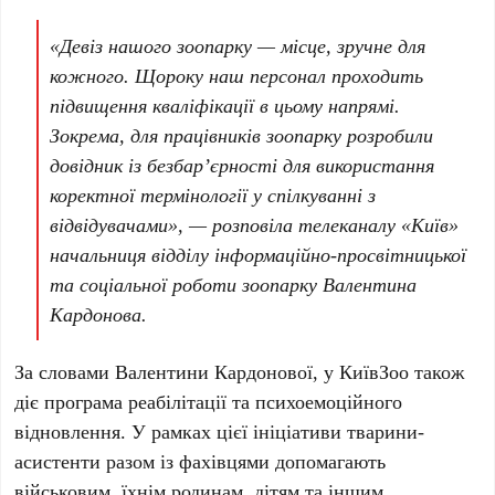
«Девіз нашого зоопарку — місце, зручне для
кожного. Щороку наш персонал проходить
підвищення кваліфікації в цьому напрямі.
Зокрема, для працівників зоопарку розробили
довідник із безбар’єрності для використання
коректної термінології у спілкуванні з
відвідувачами», — розповіла телеканалу
«Київ»
начальниця відділу інформаційно-просвітницької
та соціальної роботи зоопарку
Валентина
Кардонова
.
За словами
Валентини Кардонової
, у
КиївЗоо
також
діє програма реабілітації та психоемоційного
відновлення. У рамках цієї ініціативи тварини-
асистенти разом із фахівцями допомагають
військовим, їхнім родинам, дітям та іншим