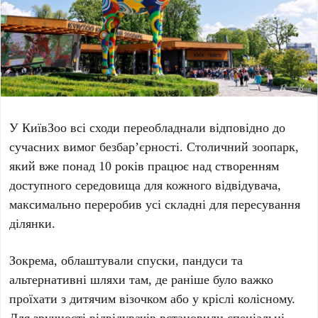
У
КиївЗоо
всі сходи переобладнали відповідно до
сучасних вимог безбар’єрності. Столичний зоопарк,
який вже понад
10 років
працює над створенням
доступного середовища для кожного відвідувача,
максимально переробив усі складні для пересування
ділянки.
Зокрема, облаштували спуски, пандуси та
альтернативні шляхи там, де раніше було важко
проїхати з дитячим візочком або у кріслі колісному.
Для зручності відвідувачів встановили спеціальні