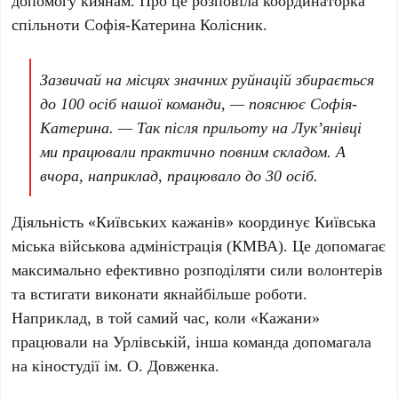
допомогу киянам. Про це розповіла координаторка
спільноти
Софія-Катерина Колісник
.
Зазвичай на місцях значних руйнацій збирається
до
100 осіб
нашої команди, — пояснює
Софія-
Катерина
. — Так після прильоту на
Лук’янівці
ми працювали практично повним складом. А
вчора, наприклад, працювало до
30 осіб
.
Діяльність
«Київських кажанів»
координує
Київська
міська військова адміністрація (КМВА)
. Це допомагає
максимально ефективно розподіляти сили волонтерів
та встигати виконати якнайбільше роботи.
Наприклад, в той самий час, коли
«Кажани»
працювали на Урлівській, інша команда допомагала
на
кіностудії ім. О. Довженка
.