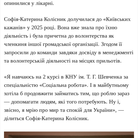
опинилися у лікарні.
Софія-Катерина Колісник
долучилася до
«Київських
кажанів»
у
2025 році
. Вона вже знала про їхню
діяльність і була причетна до волонтерства як
членкиня іншої громадської організації. Згодом її
запросили до команди завдяки досвіду в менеджменті
та волонтерській діяльності на місцях прильотів.
«Я навчаюсь на
2 курсі
в
КНУ ім. Т. Г. Шевченка
за
спеціальністю «Соціальна робота». І в майбутньому
хотіла б продовжити займатись тим, що роблю зараз
— допомагати людям, які того потребують. Ну і,
звісно, я мрію про мир та спокій для України», —
ділиться
Софія-Катерина Колісник
.