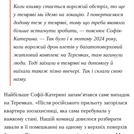
Коли взимку стається ворожий обстріл, то ще
у темряві ми їдемо на локацію. І повертаємося
додому теж у темряві, тому що треба якомога
більше встигнути зробити, — пояснює
Софія-
Катерина
. — Так було і в
лютому 2024 року
,
коли ворожий дрон влетів у багатоповерховий
житловий комплекс на
Теремках
, там загинули
люди. Тоді заїхали в темряві на допомогу й
виїхали також пізно ввечері. Так і склали свою
назву.
Найбільше
Софії-Катерині
запам’ятався саме випадок
на
Теремках
. «Після російського прильоту загорілася
квартира зоозахисниці, яка сама перебувала у
важкому стані. Нашій команді довелося розбирати
завали в її помешканні на одному з верхніх поверхів