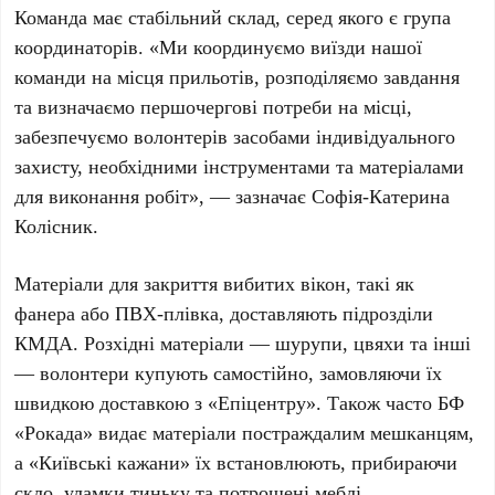
Команда має стабільний склад, серед якого є група
координаторів. «Ми координуємо виїзди нашої
команди на місця прильотів, розподіляємо завдання
та визначаємо першочергові потреби на місці,
забезпечуємо волонтерів засобами індивідуального
захисту, необхідними інструментами та матеріалами
для виконання робіт», — зазначає
Софія-Катерина
Колісник
.
Матеріали для закриття вибитих вікон, такі як
фанера
або
ПВХ-плівка
, доставляють підрозділи
КМДА
. Розхідні матеріали —
шурупи, цвяхи
та інші
— волонтери купують самостійно, замовляючи їх
швидкою доставкою з
«Епіцентру»
. Також часто
БФ
«Рокада»
видає матеріали постраждалим мешканцям,
а
«Київські кажани»
їх встановлюють, прибираючи
скло, уламки тиньку та потрощені меблі.