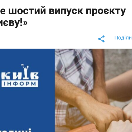
е шостий випуск проєкту
иєву!»
Поділи