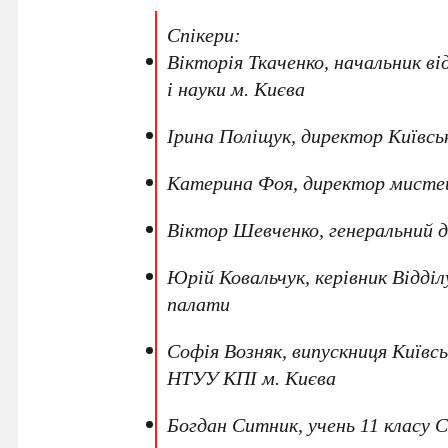
Спікери:
Вікторія Ткаченко
, начальник в
і науки м. Києва
Ірина Поліщук
, директор
Київсь
Катерина Фоя
, директор мисте
Віктор Шевченко
, генеральний 
Юрій Ковальчук
, керівник
Відділ
палати
Софія Возняк
, випускниця
Київс
НТУУ КПІ м. Києва
Богдан Ситник
, учень
11 класу 