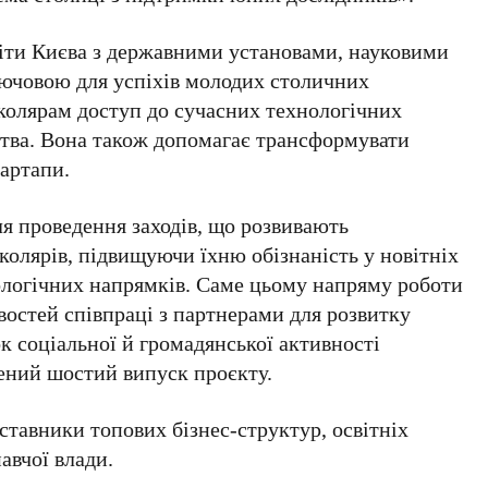
віти Києва з державними установами, науковими
лючовою для успіхів молодих столичних
школярам доступ до сучасних технологічних
ства. Вона також допомагає трансформувати
артапи.
я проведення заходів, що розвивають
олярів, підвищуючи їхню обізнаність у новітніх
нологічних напрямків. Саме цьому напряму роботи
остей співпраці з партнерами для розвитку
ок соціальної й громадянської активності
ений шостий випуск проєкту.
ставники топових бізнес-структур, освітніх
авчої влади.