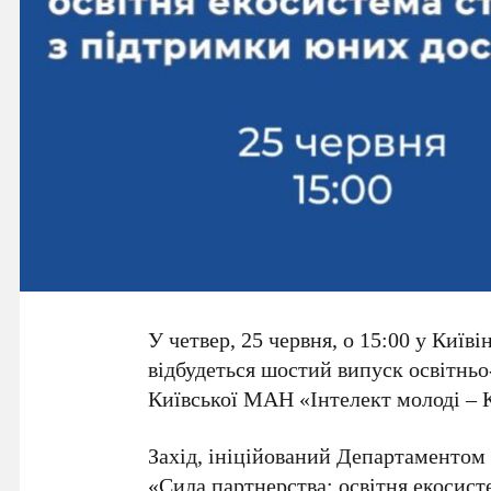
У четвер,
25 червня
, о
15:00
у
Київі
відбудеться шостий випуск освітнь
Київської МАН «Інтелект молоді – 
Захід, ініційований
Департаментом о
«Сила партнерства: освітня екосист