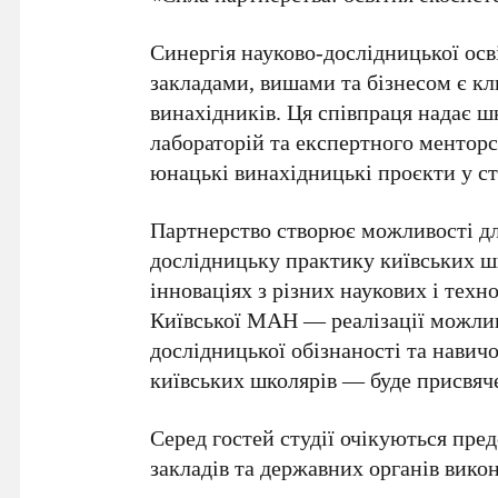
Синергія науково-дослідницької ос
закладами, вишами та бізнесом є к
винахідників. Ця співпраця надає 
лабораторій та експертного ментор
юнацькі винахідницькі проєкти у ст
Партнерство створює можливості дл
дослідницьку практику київських шк
інноваціях з різних наукових і тех
Київської МАН
— реалізації можлив
дослідницької обізнаності та навич
київських школярів — буде присвяч
Серед гостей студії очікуються пред
закладів та державних органів викон