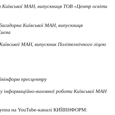
я
Київської МАН
, випускниця
ТОВ «Центр освіти
мбасадорка
Київської МАН
, випускниця
Києва
Київської МАН
, випускник
Політехнічного ліцею
ївінформ пресцентру
ілу інформаційно-виховної роботи
Київської МАН
тупна на
YouTube-каналі КИЇВІНФОРМ: