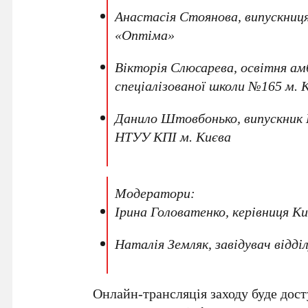
Анастасія Стоянова
, випускниц
«Оптіма»
Вікторія Слюсарева
, освітня а
спеціалізованої школи №165 м. 
Данило Штовбонько
, випускник
НТУУ КПІ м. Києва
Модератори:
Ірина Головатенко
, керівниця
Ки
Наталія Земляк
, завідувач відд
Онлайн-трансляція заходу буде дос