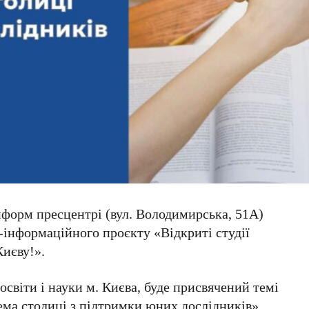
нформ пресцентрі
(
вул. Володимирська, 51А
)
о-інформаційного проєкту
«Відкриті студії
Києву!»
.
світи і науки м. Києва
, буде присвячений темі
ема столиці з підтримки юних дослідників»
.