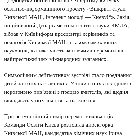
Ці здобутки обговорили на четвертому випуску
освітньо-інформаційного проєкту «Відкриті студії
Київської МАН „Інтелект молоді — Києву!“». Захід,
ініційований Департаментом освіти і науки КМДА,
зібрав у
Київінформ пресцентрі
керівників та
педагогів Київської МАН, а також самих юних
науковців, які вже мають за плечима перемоги на
найпрестижніших міжнародних змаганнях.
Символічним лейтмотивом зустрічі стало поєднання
дітей та їхніх наставників. Успіхи юних дослідників
нерозривно пов’язані з працею вчителів, які щодня
вкладають у них знання та натхнення.
Про репутаційний вимір перемог вихованців
Команди Освіти Києва розповіла директорка
Київської МАН, кандидатка хімічних наук
Ірина