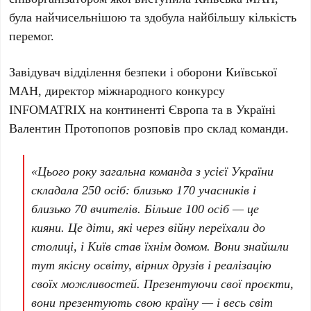
була найчисельнішою та здобула найбільшу кількість
перемог.
Завідувач відділення безпеки і оборони Київської
МАН, директор міжнародного конкурсу
INFOMATRIX на континенті Європа та в Україні
Валентин Протопопов
розповів про склад команди.
«Цього року загальна команда з усієї України
складала
250 осіб
: близько
170 учасників
і
близько
70 вчителів
. Більше
100 осіб
— це
кияни. Це діти, які через війну переїхали до
столиці, і Київ став їхнім домом. Вони знайшли
тут якісну освіту, вірних друзів і реалізацію
своїх можливостей. Презентуючи свої проєкти,
вони презентують свою країну — і весь світ