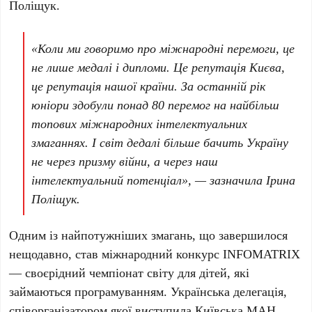
Поліщук
.
«Коли ми говоримо про міжнародні перемоги, це
не лише медалі і дипломи. Це репутація Києва,
це репутація нашої країни. За останній рік
юніори здобули
понад 80 перемог
на найбільш
топових міжнародних інтелектуальних
змаганнях. І світ дедалі більше бачить Україну
не через призму війни, а через наш
інтелектуальний потенціал», — зазначила
Ірина
Поліщук
.
Одним із найпотужніших змагань, що завершилося
нещодавно, став міжнародний конкурс
INFOMATRIX
— своєрідний чемпіонат світу для дітей, які
займаються програмуванням. Українська делегація,
співорганізатором якої виступила Київська МАН,