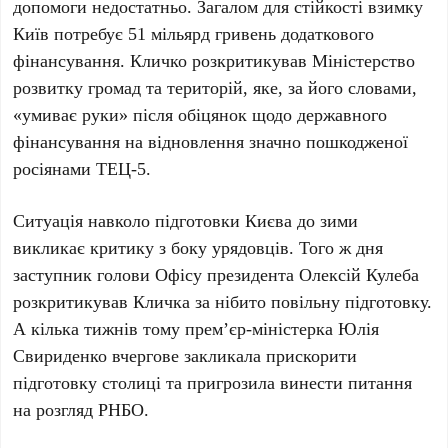
допомоги недостатньо. Загалом для стійкості взимку
Київ потребує
51 мільярд гривень
додаткового
фінансування.
Кличко
розкритикував Міністерство
розвитку громад та територій, яке, за його словами,
«умиває руки» після обіцянок щодо державного
фінансування на відновлення значно пошкодженої
росіянами ТЕЦ-5.
Ситуація навколо підготовки Києва до зими
викликає критику з боку урядовців. Того ж дня
заступник голови Офісу президента
Олексій Кулеба
розкритикував
Кличка
за нібито повільну підготовку.
А кілька тижнів тому прем’єр-міністерка
Юлія
Свириденко
вчергове закликала прискорити
підготовку столиці та пригрозила винести питання
на розгляд РНБО.