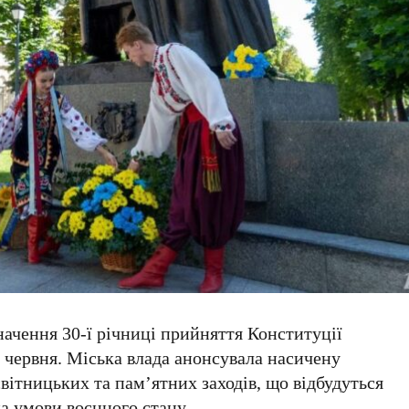
значення
30-ї річниці прийняття Конституції
 червня
. Міська влада анонсувала насичену
вітницьких та пам’ятних заходів, що відбудуться
на умови воєнного стану.