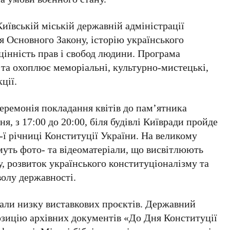
Київській міській державній адміністрації
ня Основного Закону, історію українського
цінність прав і свобод людини. Програма
ії та охоплює меморіальні, культурно-мистецькі,
ції.
еремонія покладання квітів до пам’ятника
дня,
з 17:00 до 20:00
, біля будівлі
Київради
пройде
-ї річниці Конституції України
. На великому
муть фото- та відеоматеріали, що висвітлюють
, розвиток українського конституціоналізму та
волу державності.
вали низку виставкових проєктів.
Державний
озицію архівних документів
«До Дня Конституції