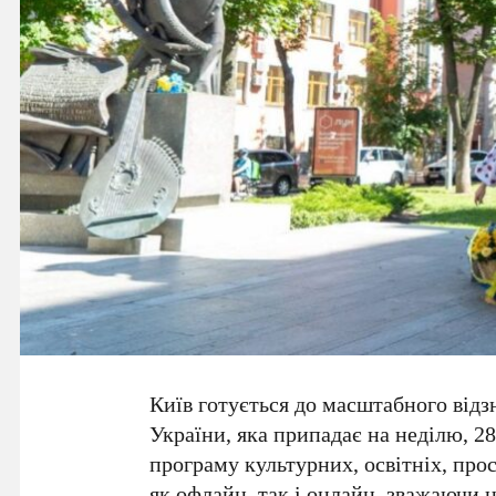
Київ готується до масштабного від
України
, яка припадає на
неділю, 28
програму культурних, освітніх, прос
як офлайн, так і онлайн, зважаючи 