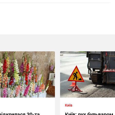
Київ
відкрилася 30-та
Київ: рух бульваром