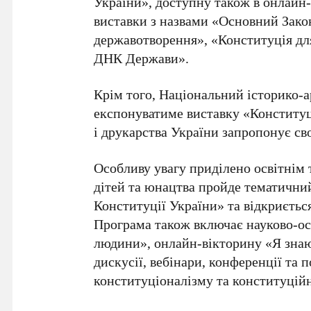
України»
, доступну також в онлайн
виставки з назвами
«Основний Закон
державотворення»
,
«Конституція для
ДНК Держави»
.
Крім того,
Національний історико-а
експонуватиме виставку
«Конституц
і друкарства України
запропонує св
Особливу увагу приділено освітнім
дітей та юнацтва
пройде тематични
Конституції України»
та відкриєтьс
Програма також включає науково-ос
людини»
, онлайн-вікторину
«Я зна
дискусії, вебінари, конференції та п
конституціоналізму та конституцій