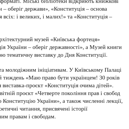
-форматі. Міські бібліотеки відкриють книжкові
 – оберіг держави»
,
«Конституція – основа
 всіх: і великих, і малих!»
та
«Конституція –
рхітектурний музей «Київська фортеця»
ія України – оберіг державності»
, а
Музей книги
ою тематичну виставку до
Дня Конституції
.
 та молодіжним ініціативам. У
Київському Палаці
й тиждень
«Маю право бути українцем! 30 років
я виставка-проєкт
«Конституція очима дітей»
.
вітній проєкт
«Четверте покоління прав і свобод
ю Конституцію України»
, а також численні лекції,
оетичні читання, присвячені історії
ним правам і свободам.