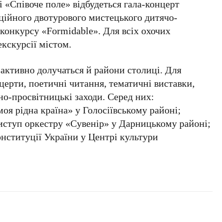
сі
«Співоче поле»
відбудеться гала-концерт
ійного двотурового мистецького дитячо-
конкурсу «Formidable»
. Для всіх охочих
екскурсії містом.
активно долучаться й райони столиці. Для
церти, поетичні читання, тематичні виставки,
о-просвітницькі заходи. Серед них:
моя рідна країна»
у
Голосіївському районі
;
виступ оркестру
«Сувенір»
у
Дарницькому районі
;
онституції України
у
Центрі культури