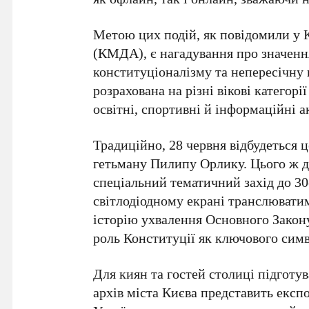
Метою цих подій, як повідомили у
(КМДА)
, є нагадування про значен
конституціоналізму та непересічну 
розрахована на різні вікові категор
освітні, спортивні й інформаційні ак
Традиційно,
28 червня
відбудеться
ц
гетьману Пилипу Орлику
. Цього ж 
спеціальний тематичний захід до
30
світлодіодному екрані транслювати
історію ухвалення Основного Закону
роль Конституції як ключового сим
Для киян та гостей столиці підготу
архів міста Києва
представить експ